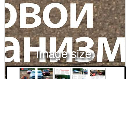
Image size:
1280x1643 Scale:
100% -
PanoJS3
30
31
32
33
34
АВТОМОБИЛИСПЕЦТЕСТ «60 ЧАСОВ «ЗА РУЛЕМ»Iместо«ФОЛЬКСВАГЕНПОЛО СЕДАН» (Калуга)1,6 л, 102 л.с., 5-ступенчатый автоматЧасовой механизм30За рулем 10/2010Шестое Первенство заводской марки принесло сюрпризов едва ли не больше, чем все предыдущие… Отчет о проделанной отделом испытаний работе подготовил Сергей Канунников. Фиксировал события Александр Батыру. IIСход (ДТП)место«РЕНОСАНДЕРО» (Москва)1,6 л, 102 л.с., 5-ступенчатый автомат«ФИАТЛИНИЯ» (Елабуга)1,4 л, 120 л.с., 5-ступенчатая механикаЗа рулем 10/201031 АВТОМОБИЛИ | СПЕЦТЕСТ «60 ЧАСОВ «ЗА РУЛЕМ»До старта примерно 12 часов. Все вроде бы готово, за пять лет операции отработаны до автоматизма. Машины обкатаны, заботливо обслужены, шины смонтированы на диски, манекены, которых нам предстоит катать на задних сиденьях, наполнены водой, еще раз проверены их крепления. Снаряжены техничка и два прицепа с запасными шинами, ремонтным, хозяйственным и прочим необходимым скарбом. Всё на мази. Но мы то и дело переспрашиваем друг у друга: «Это сделали? А это?». И даже шутим как-то нервно: экзамен ведь сдавать не только машинам, но и нам. Говорят, уезжать в дождь – хорошая примета. Стартовать, наверное, тоже?РЕГЛАМЕНТ «60 ЧАСОВ «ЗА РУЛЕМ»-2010Цели и задачи марафона прежние: испытания машин на надежность и выносливость за фиксируемое время – 60 часов. В течение пяти дней примерно по 12 часов в сутки три автомобиля утюжат дороги полигона НИЦИАМТ ФГУП «НАМИ». Четыре дня три автомобиля с «пассажирами» – водоналивными манекенами общей массой около 200 кг – на максимальной скорости ездят по скоростному кольцу длиной 14,1 км. Один день отдан специальным тестам на булыжнике, грунтовой дороге и упражнениям на разгон и торможение. Остановки – для дозаправки, смены водителей и непредвиденного ремонта. Работа с гаечными ключами наперевес не должна отнимать более 60 минут. Иначе автомо-биль с пробега снимаем. Запчастей минимум: ремни генератора, лампы, свечи, шины. Вне хронометража можно вечером и утром долить масло и охлаждающую жидкость, устранить мелкие дефекты. Ежедневно фиксируется время в пути и на остановках, пройденное расстояние, средняя скорость, расход топлива. Оцениваем также поведение автомобилей на скоростном кольце и иных дорогах. Места по окончании марафона (см. таблицу на с. 40) расставляем, исходя из совокупности всех измеряемых и оцениваемых параметров. Партнеры проекта: Goodyear (шины), «Татнефть» (бензин), К & К (легкосплавные колеса).ДЕНЬ ПЕРВЫЙ: О РЕЗВОСТИ И АППЕТИТЕ Небо заволакивает тучами, ветер усиливается, старт откладываем на сутки изза штормового предупреждения. Шторм прошел стороной, утро следующего дня выдалось тихое. С волнением отправляем по очереди марафонцев на дистанцию. Первым уходит «ФИАТ-Линия» (самый быстрый, по нашим замерам), через ми32нуту «Фольксваген-Поло», за ним с таким же интервалом «Рено-Сандеро». Волнение улеглось, закипела дружная работа. На первых кругах привыкаем к машинам. Становится окончательно ясно, какая из них самая быстрая: на спусках «Линия» практически кладет стрелку спидометра до отказа – на отметку «220». Средняя скорость лучшего круга чуть больше 192 км/ч. Неудивитель-но, что голубой ФИАТ обходит «РеноСандеро» со свистом – тот лучший свой круг прошел со скоростью 166 км/ч. «Фольксваген-Поло» занял промежуточную позицию: сдается обгоняющему ФИАТу, но побеждает (хотя и не слишком легко) «Рено». Лучшая средняя скорость на круге 182 км/ч. Впрочем, все эти показатели для нас не главные (тем более что временами принимается дождь и тогда средниеЗа рулем 10/2010 Самый частый гость на заправке – «ФИАТ-Линия». Бегает быстро, но и кушает с аппетитом.скорости заметно падают). Куда интереснее частота заправок. Она, впрочем, вполне предсказуема. ФИАТ подъезжает к бензовозу через час плюс-минус две-три минуты, демонстрируя отменный (более 20 л на 100 км) аппетит: бак для него явно маловат. «Фольксваген» ходит примерно 1 час 40 минут, а «Рено» целых 2 часа. Расход топлива у них близкий: между 16 и 17 л на сотню. Первое приключение восприняли как курьез: «Рено»… заглох! В паре километров от базы кончилось топливо. Механики заподозрили пилота в невнимательности – дескать, прозевал вспышку лампы резерва и вовремяне заехал к заправщику. Раздосадованный водитель уверял, что лампочка зажглась пару километров назад, а борткомпьютер обнадежил, что ехать можно еще 32 км, то есть пару 14-километровых кругов! Но кто же поверит пилоту – механиков трое, а он один! Потеря времени невелика, страсти быстро угасают. Но остановку фиксируем. Через 1731 км после старта «Фольксваген» теряет левую заднюю шину. Вероятнее всего, виноваты острые кромки сколов асфальта. Это, к счастью, последнее нештатное событие первого дня, не считая уже привычного дождя, превратившегося сразу после финиша в ливень с градом.Вечером, осматривая машины, обнаружили, что у ФИАТа сместилась (изза ослабленного хомута) труба выпускной системы. Штраф по времени машине не начислили, немудреную неисправность устранили после финиша. К счастью, это единственная претензия к автомобилям. И для них, и для нас долгий день наконец заканчивается.ДНЕВНИК МАРАФОНА , день первыйАвтомобили RENAULT SANDERO FIAT LINEA VOLKSWAGEN POLO Пробег за день, км Средняя скорость, км/ч Расход топлива, л/100 км2386 2603 2488159,1 178,3 171,416,5 20,9 16,8Первый день и первая разрушенная покрышка. Слева – «автор прокола» Денис Арутюнян, справа – Денис Панов, снабженец, водитель технички, механик… и вообще «ответственный за все».На спусках стрелка спидометра «Фольксвагена» достигала отметки «200». Затем срабатывал ограничитель – больше автомобиль не разгонялся. За рулем 10/201033 АВТОМОБИЛИ | СПЕЦТЕСТ «60 ЧАСОВ «ЗА РУЛЕМ»После первого дня пришлось поставить на место и подтянуть хомут выпускной системы ФИАТа. Исполнитель – механик техцентра ЗР Евгений Михалкевич.Заключительный аккорд банного вечера.ДЕНЬ ВТОРОЙ: СКОРОСТИ, УГЛЫ И ХОМУТЫ Все идет по плану: машины спозаранку наматывают на колеса асфальт скоростной дороги. ФИАТ разошелся не на шутку: на одном из кругов максималка превысила 213 км/ч! Кушает бензинчик все с тем же завидным аппетитом. Посчитали: за первый день «Линия» переварила больше полутонны топлива. На руле ФИАТа временами возникает вибрация. В «Линии» на предельных скоростях в начале марафона мелко задрожали наружные зеркала, левый подрулевой переключатель и рычаг коробки передач, а теперь вибрации все ощутимей. На заправке осматриваем шины: износ штатного «Бриджстоуна»Износ штатных шин ФИАТа стал некрасивым в середине второго дня, а в конце его – критическим.(в этом году решили попробовать и ту обувку, на которой машины едут в автосалоны) уже велик и вдобавок неравномерен: у передних шин съедаются внешние дорожки. Странно, примерно так же изнашивается левое заднее колесо! «Рено» и «Фольксваген» пишут круги с регулярностью и точностью скорого поезда. ФИАТ продолжает их обгонять, но вибрации постепенно нарастают. Примерно за час до финиша вновь начинается ливень, да такой, что скорость порой приходится снижать до 80 км/ч. Местами дорога превращается в мелкую, но бурную реку. На «Линии» с ее изношенными шинами в такой обстановке ехать уж точно нельзя. Докатываем день на свежем комплекте шин «Гудиер».На спусках стрелка спидометра в ФИАТе падала в положение «дальше некуда».Вечером традиционный техосмотр. У ФИАТа соскочил хомут патрубка интеркулера. Из-за этого, похоже, увеличилось давление в картере и масло выдавило из уплотнителей турбины. Долили примерно литр. Бурно обсуждаем: почему не заметили потери мощности на ходу? Но ведь скорости в дождь на последних кругах резко упали.ДНЕВНИК МАРАФОНА, день второйАвтомобили RENAULT SANDERO FIAT LINEA VOLKSWAGEN POLO Пробег за день, км Средняя скорость, км/ч Расход топлива, л/100 км1979 2137 2251158,3 185,8 178,616,4 20,6 16,534За рулем 10/2010 АВТОМОБИЛИ | СПЕЦТЕСТ «60 ЧАСОВ «ЗА РУЛЕМ»На коротких остановках под капот, помимо наших механиков, иногда успевали заглянуть гости. Представитель марки ФИАТ Вадим Переверзев внимательнее всего осматривал, конечно же, «Линию».Соскочивший с патрубка интеркулера хомут «Линии» – косвенная причина выброса около литра масла.ДЕНЬ ТРЕТИЙ: ВПАДАЕМ В КРАЙНОСТИ Сегодня в программе самые трудные, но интересные испытания: поедем по булыжнику. Утром доливаем примерно 400 г масла в двигатель «Фольксвагена». Расход нормальный, ведь промчались почти 5000 км на высокой скорости. На булыжник первым уходит самый низкий и мягкий по подвеске ФИАТ.Ехать сложновато, машина приседает и раскачивается. Несмотря на повышенную осторожность, опытный водитель пару раз все же чиркает о камни слабенькой защитой картера. А с пассажиром, то есть с полной нагрузкой, избежать касаний о них не удалось вовсе. Водители «Фольксвагена» и «Рено» таких проблем не испытывают. «Поло» идет пусть и жестковато, растрясая организм, но уверенно, без раскач-ки (у «Поло» защита – опция, у соперников – в базе). А подвеска «Сандеро» и вовсе работает вполсилы. На нем, пожалуй, можно бы двигаться раза в полтора быстрее. Но в «Рено» многовато посторонних шумов, дребезжат двери и что-то в районе бардачка. ФИАТ и «Фольксваген» заметно тише. У первого раздражает лишь дребезг где-то возле механизма регулировки рулевой колонки.36За рулем 10/2010 АВТОМОБИЛИ | СПЕЦТЕСТ «60 ЧАСОВ «ЗА РУЛЕМ»После круга на булыжнике заезд по скоростной дороге для испытания «старт-стоп». Автомобили семь раз на протяжении 14 км останавливаются со скорости 120 км/ч в режиме, близком к экстренному. Затем интенсивный разгон – и вновь остановка. Субъективно ощутить, что у какой-либо из машин тормоза поплыли, не удается. Все работают исправно даже после изрядного нагрева. Булыжник, торможение и вновь булыжник… Нехитрую вроде, но монотонную работу под вечер разбавляем «забегами» по грунтовке. Размокшую неглубокую глину машины преодолевают без особого напряжения. Правда, ФИАТ вновь не совсем в своей тарелке. Чаще, чем конкуренты, трется днищем о землю и, что хуже, о камни, вынуждая ехать медленней и
36
38
40
42
43
Права и использование