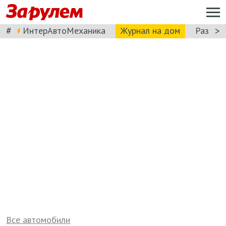
#
>
ИнтерАвтоМеханика
Журнал на дом
Разбор
Все автомобили