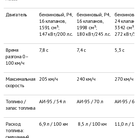
Двигатель
бензиновый, Р4,
бензиновый, Р4,
бензиновый
16 клапанов,
16 клапанов,
24 клапана
1591 см³;
1998 см³;
3342 см³;
147 кВт/200 л.с.
180 кВт/245 л.с.
272 кВт/37
Время
7,8 с
7,4 с
5,3 с
разгона 0–
100 км/ч
Максимальная
205 км/ч
240 км/ч
270 км/ч
скорость
Топливо /
АИ-95 / 54 л
АИ-95 / 70 л
АИ-95 / 60
запас топлива
Расход
6,9 л / 100 км
8,5 л / 100 км
11,0 л / 10
топлива:
смешанный