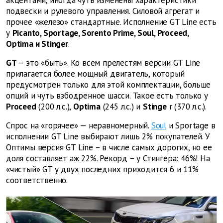
акцентами, иногда чуть изменены характеристики
подвески и рулевого управления. Силовой агрегат и
прочее «железо» стандартные. Исполнение GT Line есть
у
Picanto, Sportage, Sorento Prime, Soul, Proceed,
Optima и Stinger
.
GT
– это «быть». Ко всем прелестям версии GT Line
прилагается более мощный двигатель, который
предусмотрен только для этой комплектации, больше
опций и чуть взбодренное шасси. Такое есть только у
Proceed
(200 л.с.),
Optima
(245 л.с.) и
Stinge
r (370 л.с.).
Спрос на «горячее» — неравномерный.
Soul
и Sportage в
исполнении GT Line выбирают лишь 2% покупателей. У
Оптимы версия GT Line – в числе самых дорогих, но ее
доля составляет аж 22%. Рекорд – у Стингера: 46%! На
«чистый» GT у двух последних приходится 6 и 11%
соответственно.