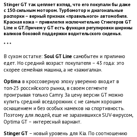
Stinger GT так цепляет взгляд, что его покупали бы даже
с 150‑сильным мотором. Турбомотор и диагональные
распорки – верный признак «правильного» автомобиля.
Красная кожа – привилегия исключительно Стингеров GT
Line и GT. Причем у GT есть функция регулировки ширины
валиков ­боковой поддержки водительского сиденья.
* * *
В сухом остатке:
Soul GT Line
самобытен и прилично
едет. Но средний возраст покупателя – 43 года: это
скорее семейная машина, а не «зажигалка».
Optima
в кроссоверную эпоху уверенно входит в
топ‑25 российского рынка, в своем сегменте
проигрывая только Camry. За цену версии GT можно
купить средний вседорожник с не самым хорошим
оснащением и без особых намеков на спортивность.
Поэтому для людей, еще не заразившихся SUV-вирусом,
Optima GT – интересный вариант.
Stinger GT
– новый уровень для Kia. По соотношению