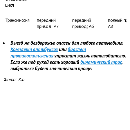
цикл
Трансмиссия
передний
передний
полный пр
привод; Р7
привод; А6
А8
Выезд на бездорожье опасен для любого автомобиля.
Комплект антибуксов
или
браслет
противоскольжения
упростит жизнь автолюбителю.
Если же под рукой есть хороший
динамический трос
,
выбраться будет значительно проще.
Фото: Kia