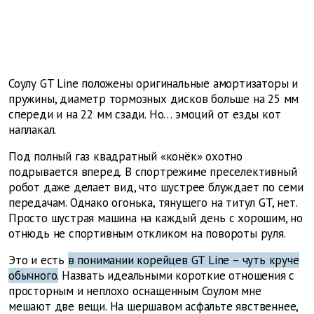
Соулу GT Line положены оригинальные амортизаторы и
пружины, ­диаметр тормозных дисков больше на 25 мм
спереди и на 22 мм сзади. Но… эмоций от езды кот
наплакал.
Под полный газ квадратный «конёк» охотно
подрывается вперед. В спортрежиме преселективный
робот даже делает вид, что шустрее блуждает по семи
передачам. Однако огонька, тянущего на титул GT, нет.
Просто шустрая машина на каждый день с хорошим, но
отнюдь не спортивным откликом на повороты руля.
Это и есть
в понимании корейцев GT Line – чуть круче
обычного.
Назвать идеальными короткие отношения с
просторным и неплохо оснащенным Соулом мне
мешают две вещи. На шершавом асфальте явственнее,