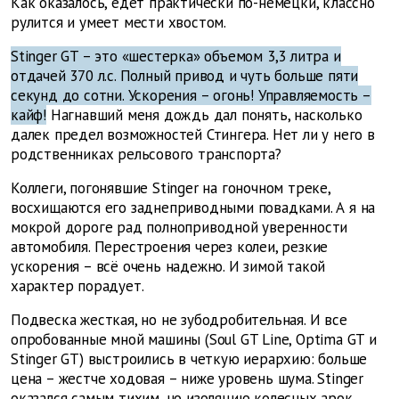
Как оказалось, едет практически по-немецки, классно
рулится и умеет мести хвостом.
Stinger GT – это «шестерка» объемом 3,3 литра и
отдачей 370 л.с. Полный привод и чуть больше пяти
секунд до сотни. Ускорения – огонь! Управляемость –
кайф!
Нагнавший меня дождь дал понять, насколько
далек предел возможностей Стингера. Нет ли у него в
родственниках рельсового транспорта?
Коллеги, погонявшие Stinger на гоночном треке,
восхищаются его заднеприводными повадками. А я на
мокрой дороге рад полноприводной уверенности
автомобиля. Перестроения через колеи, резкие
ускорения – всё очень надежно. И зимой такой
характер порадует.
Подвеска жесткая, но не зубодробительная. И все
опробованные мной машины (Soul GT Line, Optima GT и
Stinger GT) выстроились в четкую иерархию: больше
цена – жестче ходовая – ниже уровень шума. Stinger
оказался самым тихим, но изоляцию колесных арок