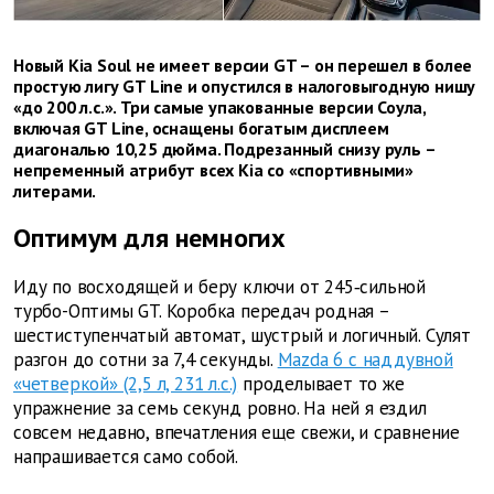
Новый Kia Soul не имеет версии GT – он перешел в более
простую лигу GT Line и опустился в налоговыгодную нишу
«до 200 л.с.». Три самые упакованные версии Соула,
включая GT Line, оснащены богатым дисплеем
диагональю 10,25 дюйма. Подрезанный снизу руль –
непременный атрибут всех Kia со «спортивными»
литерами.
Оптимум для немногих
Иду по восходящей и беру ключи от 245‑сильной
турбо-Оптимы GT. Коробка передач родная –
шестиступенчатый автомат, шустрый и логичный. Сулят
разгон до сотни за 7,4 секунды.
Mazda 6 с наддувной
«четверкой» (2,5 л, 231 л.с.)
проделывает то же
упражнение за семь секунд ровно. На ней я ездил
совсем недавно, впечатления еще свежи, и сравнение
напрашивается само собой.