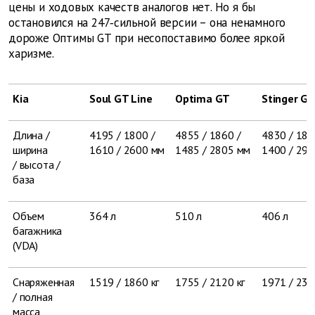
цены и ходовых качеств аналогов нет. Но я бы
остановился на 247‑сильной версии – она ненамного
дороже Оптимы GT при несопоставимо более яркой
харизме.
Kia
Soul GT Line
Optima GT
Stinger G
Длина /
4195 / 1800 /
4855 / 1860 /
4830 / 187
ширина
1610 / 2600 мм
1485 / 2805 мм
1400 / 29
/ высота /
база
Объем
364 л
510 л
406 л
багажника
(VDA)
Снаряженная
1519 / 1860 кг
1755 / 2120 кг
1971 / 232
/ полная
масса