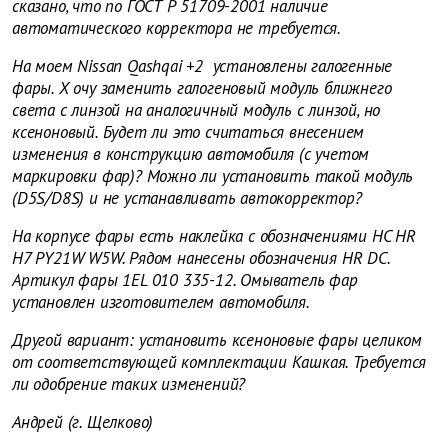
сказано, что по ГОСТ Р 51709-2001 наличие
автоматического корректора не требуется.
На моем
Nissan Qashqai +2
установлены галогенные
фары.
Х
очу заменить галогеновый модуль ближнего
света с линзой на аналогичный модуль с линзой, но
ксеноновый. Будет ли это считаться внесением
изменения в конструкцию автомобиля (с учетом
маркировки фар)?
Можно ли установить такой модуль
(D5S/D8S) и не устанавливать автокорректор?
На корпусе фары есть наклейка с обозначениями HC HR
H7 PY21W W5W. Рядом нанесены обозначения HR DC.
Артикул фары 1EL 010 335-12. Омыватель фар
установлен изготовителем автомобиля.
Другой вариант: установить ксеноновые фары целиком
от соответствующей комплектации Кашкая. Требуется
ли одобрение таких изменений?
Андрей (г. Щелково)