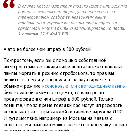
В случае несоответствия только цвета или режима
работы световых приборов, установленных на
транспортном средстве, названным выше
требованиям управление таким транспортным
средством может быть квалифицировано по
части
1 статьи 12.5 КоАП РФ
.
А это не более чем штраф в
500 рублей.
По-простому, если вы с помощью собственной
электросхемы заставили ваши нештатные ксеноновые
лампы моргать в режиме стробоскопа, то прав вы
лишитесь, а если установили и эксплуатируете в
обычном режиме
ксеноновые или светодиодные лампы
белого или бело-желтого цвета, то вам грозит
предупреждение или штраф в 500 рублей. Только
помните, что за время поездки вас могут штрафовать
несколько раз — при каждой остановке нарядом ДПС.
И путешествие, например, из Москвы на Кавказ с
нештатными лампами может влететь в копеечку только