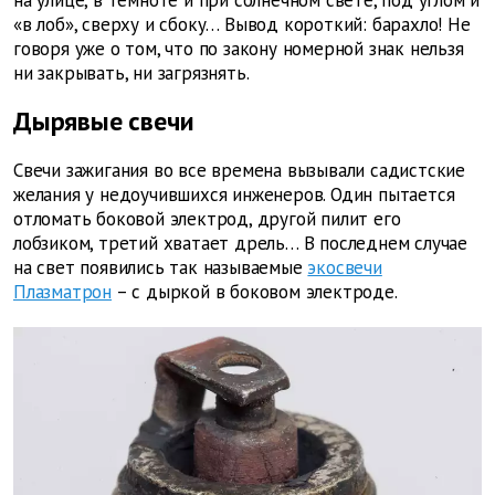
на улице, в темноте и при солнечном свете, под углом и
«в лоб», сверху и сбоку… Вывод короткий: барахло! Не
говоря уже о том, что по закону номерной знак нельзя
ни закрывать, ни загрязнять.
Дырявые свечи
Свечи зажигания во все времена вызывали садистские
желания у недоучившихся инженеров. Один пытается
отломать боковой электрод, другой пилит его
лобзиком, третий хватает дрель… В последнем случае
на свет появились так называемые
экосвечи
Плазматрон
– с дыркой в боковом электроде.