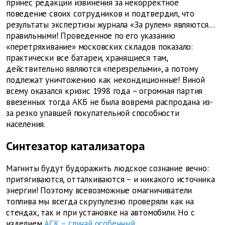
принес редакции извинения за некорректное
поведение своих сотрудников и подтвердил, что
результаты экспертизы журнала «За рулем» являются…
правильными! Проведенное по его указанию
«перетряхивание» московских складов показало:
практически все батареи, хранящиеся там,
действительно являются «перезрелыми», а потому
подлежат уничтожению как некондиционные! Виной
всему оказался кризис 1998 года – огромная партия
ввезенных тогда АКБ не была вовремя распродана из-
за резко упавшей покупательной способности
населения.
Синтезатор катализатора
Магниты будут будоражить людское сознание вечно:
притягиваются, отталкиваются – и никакого источника
энергии! Поэтому всевозможные омагничиватели
топлива мы всегда скрупулезно проверяли как на
стендах, так и при установке на автомобили. Но с
изделием
АСК – случай особенный
…