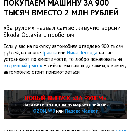
ПОКУПАЕМ МАШИНУ ЗА 900
ТЫСЯЧ ВМЕСТО 2 МЛН РУБЛЕЙ
«За рулем» назвал самые живучие версии
Skoda Octavia с пробегом
Если у вас на покупку автомобиля отведено 900 тысяч
рублей, но новые
Гранта
или
Нива Легенда
вас не
устраивают по вместимости, то добро пожаловать на
вторичный рынок
– сейчас мы вам подскажем, к какому
автомобилю стоит присмотреться.
НОВЫЙ ВЫПУСК «ЗА РУЛЕМ»
Закажите на одном из маркетплейсов:
OZON
,
WB
или
Яндекс Маркет