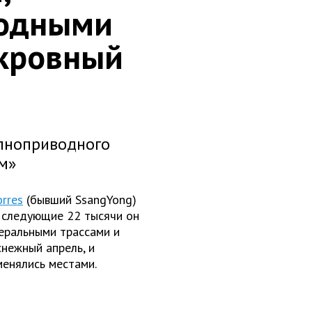
годными
окровный
олноприводного
ем»
rres
(бывший SsangYong)
а следующие 22 тысячи он
еральными трассами и
снежный апрель, и
менялись местами.