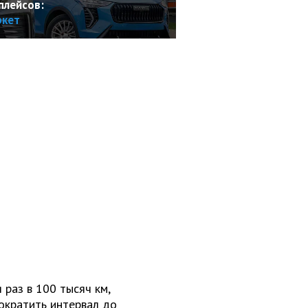
плейсов:
ркет
 раз в 100 тысяч км,
ократить интервал до