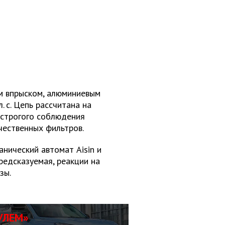
м впрыском, алюминиевым
 с. Цепь рассчитана на
и строгого соблюдения
чественных фильтров.
нический автомат Aisin и
редсказуемая, реакции на
зы.
УЛЕМ»