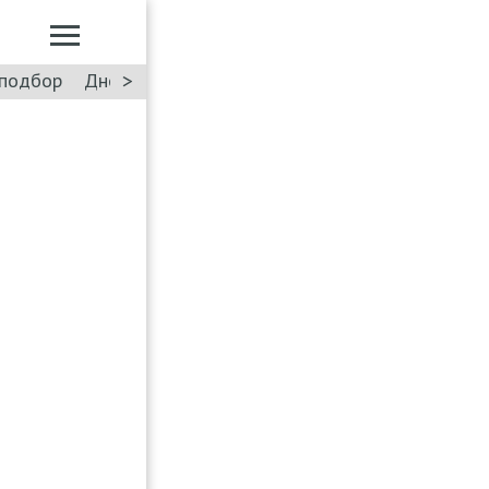
>
подбор
Дневник: Лада Искра
Такси
Форум
ПДД