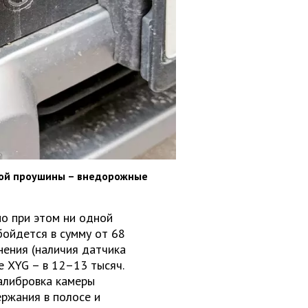
ной проушины – внедорожные
но при этом ни одной
бойдется в сумму от 68
нения (наличия датчика
е XYG – в 12–13 тысяч.
калибровка камеры
ержания в полосе и