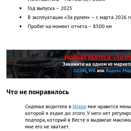
Год выпуска – 2025
В эксплуатации «За рулем» – с марта 2026 
Пробег на момент отчета – 8500 км
НОВЫЙ ВЫПУСК «ЗА Р
Закажите на одном из маркет
OZON
,
WB
или
Яндекс Ма
Что не понравилось
Сиденье водителя в
Искре
мне нравится мень
которой я ездил до этого. У него нет регули
подпора, который в Весте я выдвигал максима
мне его не хватает.