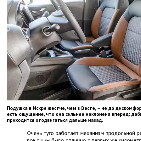
Подушка в Искре жестче, чем в Весте, – не до дискомфор
есть ощущение, что она сильнее наклонена вперед: дабы
приходится отодвигаться дальше назад.
Очень туго работает механизм продольной ре
все с ним было отлично с первых же километр