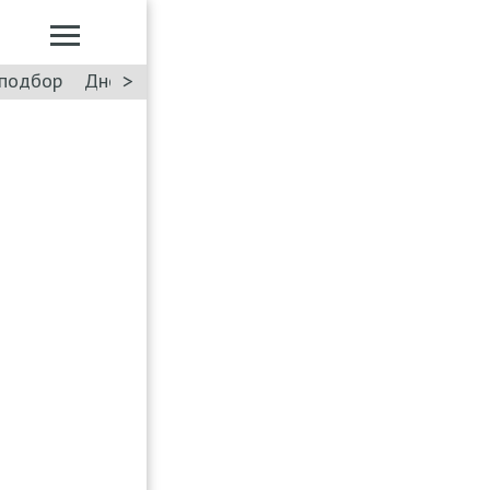
>
подбор
Дневник: Лада Искра
Такси
Форум
ПДД