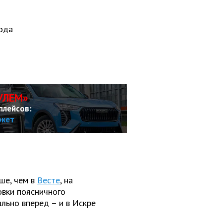
года
УЛЕМ»
плейсов:
ркет
ше, чем в
Весте
, на
ровки поясничного
льно вперед – и в Искре