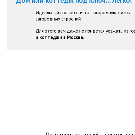
Дом или коттедж под ключ... Легко!
Идеальный способ начать загородную жизнь —
загородных строений.
Для этого вам даже не придется уезжать из го
и коттеджи в Москве
.
Подпишитесь на «За рулем» в
се