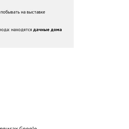
 побывать на выставке
рода: находятся
дачные дома
рвисах Google