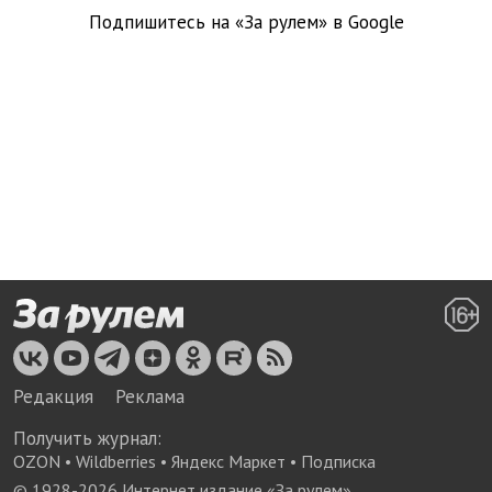
Подпишитесь на «За рулем» в
Google
Редакция
Реклама
Получить журнал:
OZON
•
Wildberries
•
Яндекс Маркет
•
Подписка
© 1928-
2026
Интернет издание «За рулем»