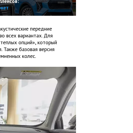
плейсов:
ркет
акустические передние
во всех вариантах. Для
«теплых опций», который
я. Также базовая версия
мненных колес.