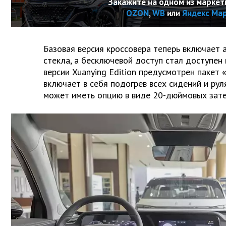
Закажите на одном из маркет
OZON
,
WB
или
Яндекс Ма
Базовая версия кроссовера теперь включает 
стекла, а бесключевой доступ стал доступен 
версии Xuanying Edition предусмотрен пакет 
включает в себя подогрев всех сидений и рул
может иметь опцию в виде 20-дюймовых зате