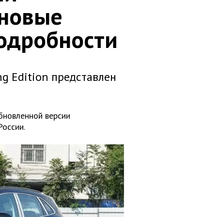
 новые
подробности
g Edition представлен
бновленной версии
России.