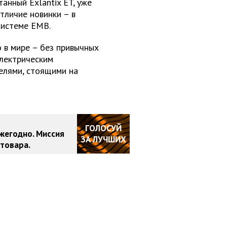
танный Exlantix ET, уже
тличие новинки – в
системе EMB.
о в мире – без привычных
электрическим
елями, стоящими на
ГОЛОСУЙ
жегодно. Миссия
ЗА ЛУЧШИХ
товара.