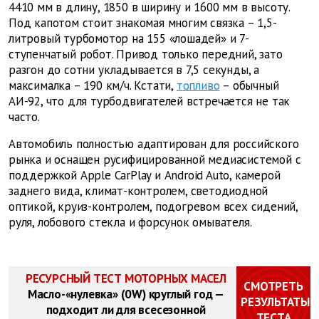
4410 мм в длину, 1850 в ширину и 1600 мм в высоту.
Под капотом стоит знакомая многим связка – 1,5-
литровый турбомотор на 155 «лошадей» и 7-
ступенчатый робот. Привод только передний, зато
разгон до сотни укладывается в 7,5 секунды, а
максималка – 190 км/ч. Кстати,
топливо
– обычный
АИ-92, что для турбодвигателей встречается не так
часто.
Автомобиль полностью адаптирован для российского
рынка и оснащен русифицированной медиасистемой с
поддержкой Apple CarPlay и Android Auto, камерой
заднего вида, климат-контролем, светодиодной
оптикой, круиз-контролем, подогревом всех сидений,
руля, лобового стекла и форсунок омывателя.
РЕСУРСНЫЙ ТЕСТ МОТОРНЫХ МАСЕЛ
СМОТРЕТЬ
Масло-«нулевка» (0W) круглый год —
РЕЗУЛЬТАТЫ
подходит ли для всесезонной
ТЕСТА