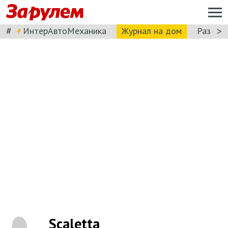
#
>
ИнтерАвтоМеханика
Журнал на дом
Разбор
Scaletta