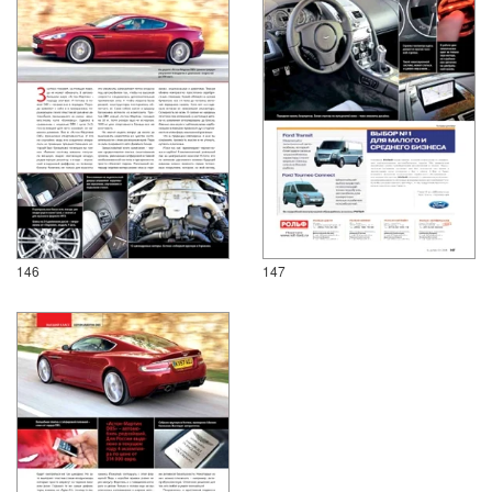
146
147