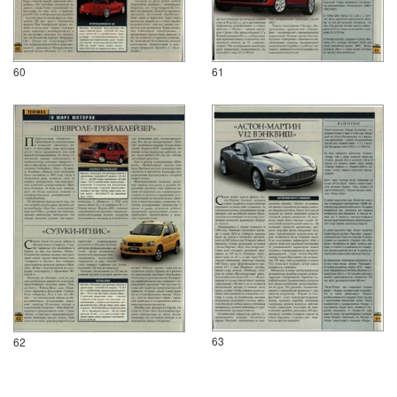
60
61
63
62