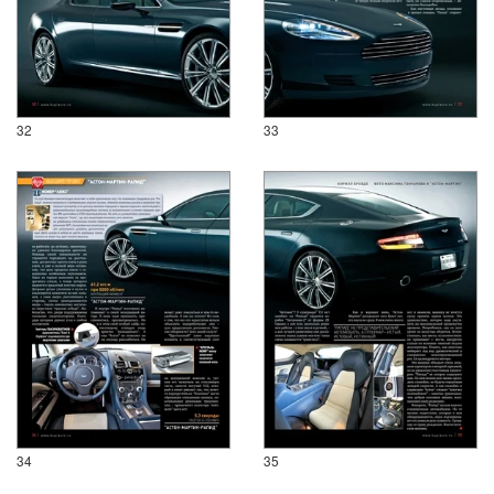
32
33
34
35