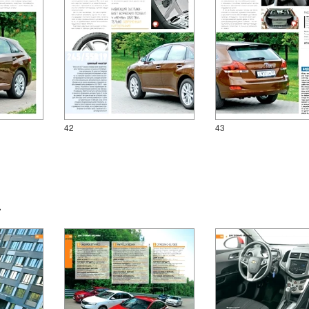
42
43
.