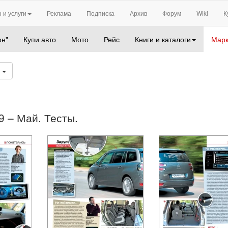
 и услуги
Реклама
Подписка
Архив
Форум
Wiki
К
он"
Купи авто
Мото
Рейс
Книги и каталоги
Марк
6
09 – Май. Тесты.