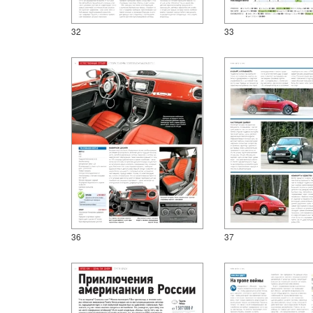
32
33
36
37