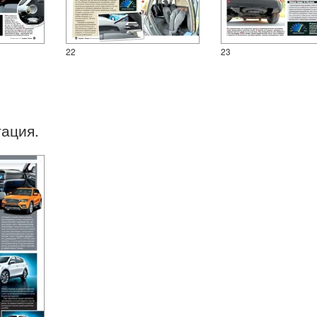
22
23
тация.