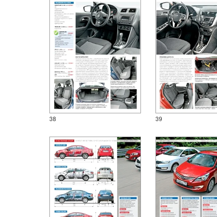
38
39