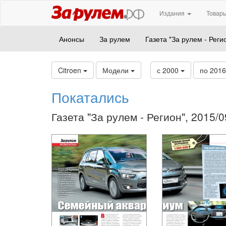
Издания
Товары
Анонсы
За рулем
Газета "За рулем - Реги
Citroen
Модели
с 2000
по 201
Покатались
Газета "За рулем - Регион", 2015/