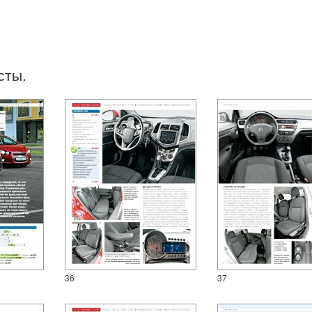
сты.
36
37