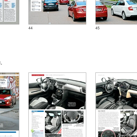
44
45
.