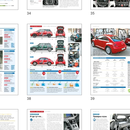
34
35
38
39