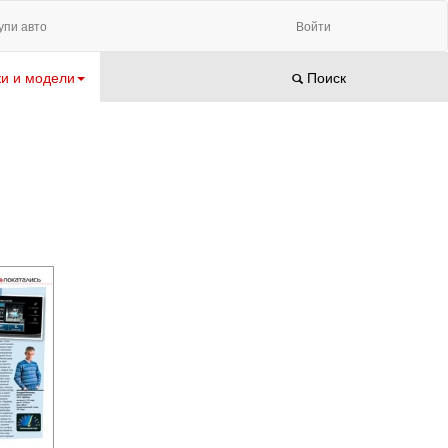
упи авто
Войти
и и модели
Поиск