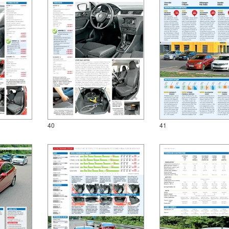
40
41