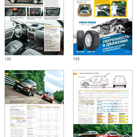
132
133