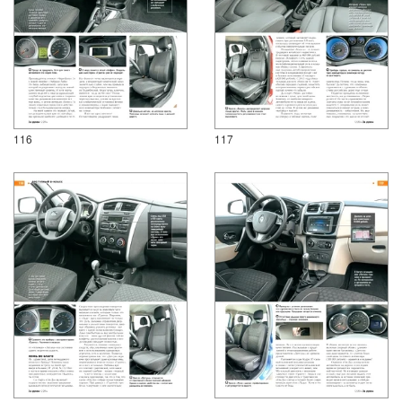
116
117