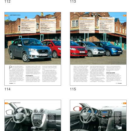
112
113
114
115