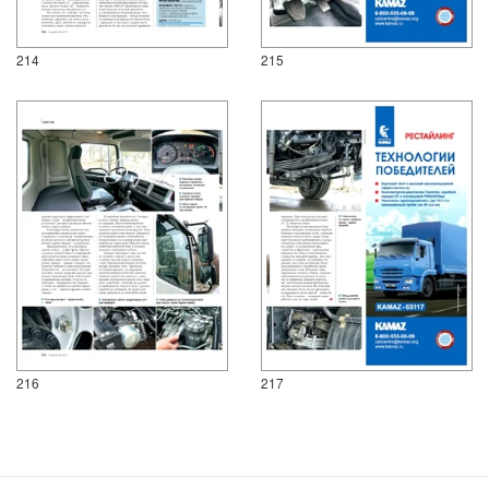
214
215
216
217