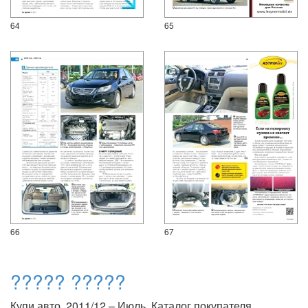
64
65
66
67
????? ?????
Купи авто, 2011/12 – Июль. Каталог покупателя.