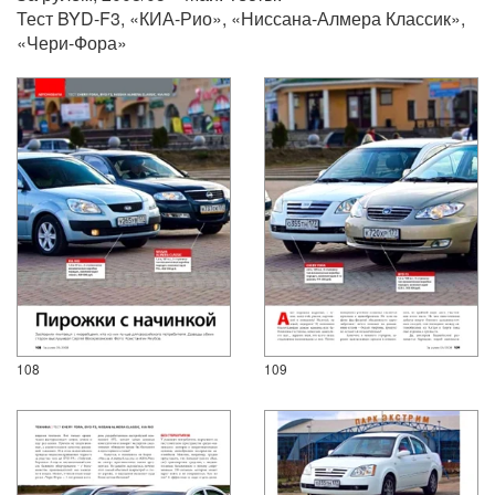
Тест BYD-F3, «КИА-Рио», «Ниссана-Алмера Классик»,
«Чери-Фора»
108
109