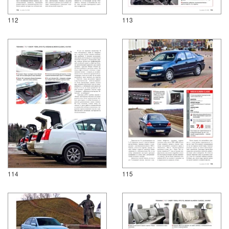
112
113
114
115