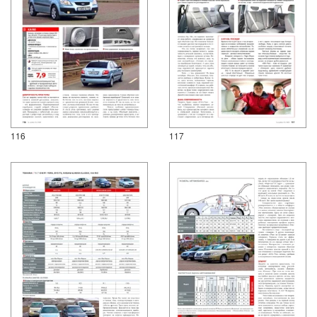
116
117