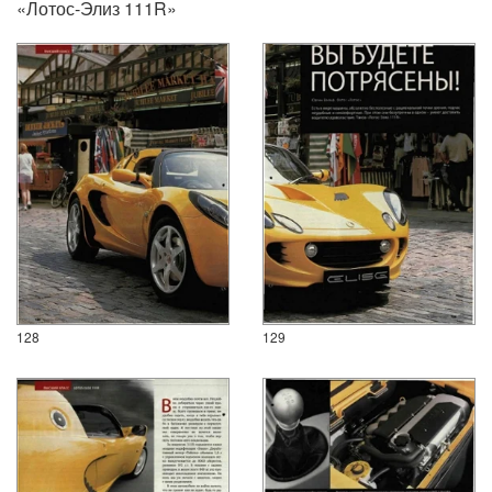
«Лотос-Элиз 111R»
128
129