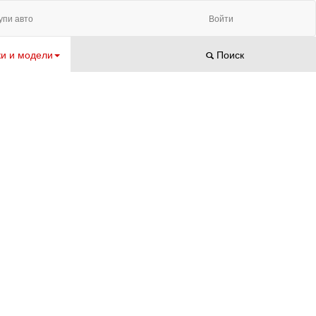
упи авто
Войти
и и модели
Поиск