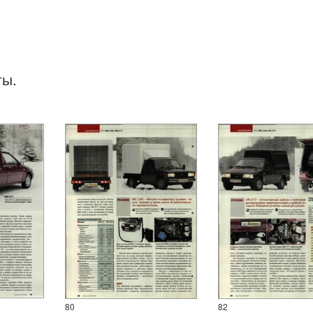
ты.
80
82