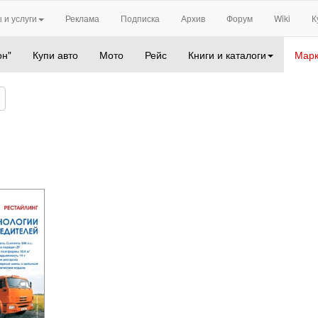
 и услуги
Реклама
Подписка
Архив
Форум
Wiki
К
он"
Купи авто
Мото
Рейс
Книги и каталоги
Марк