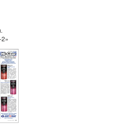
.
-2»