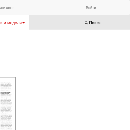
упи авто
Войти
и и модели
Поиск