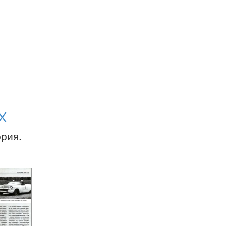
Х
ория.