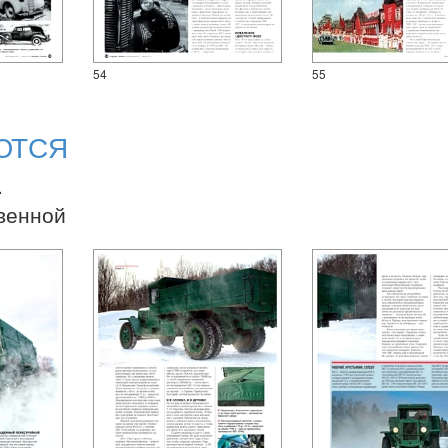
54
55
ЮТСЯ
.
венной