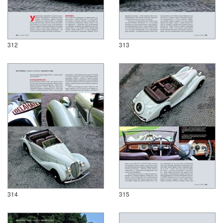
312
313
314
315