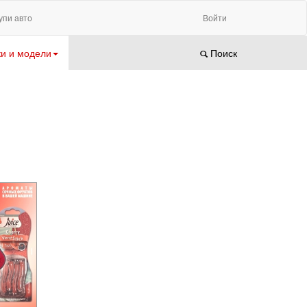
упи авто
Войти
и и модели
Поиск