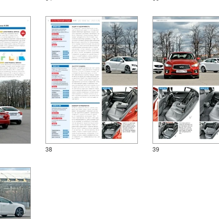
38
39