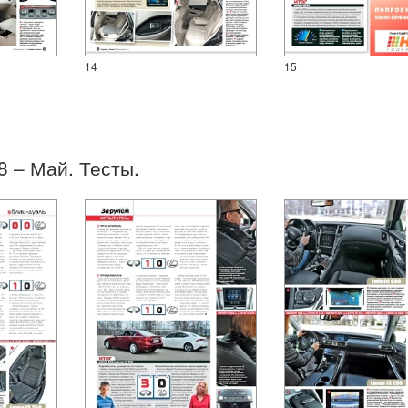
14
15
08 – Май. Тесты.