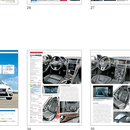
26
27
34
35