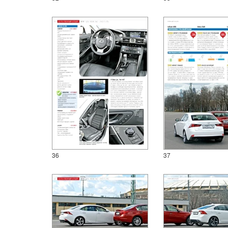
36
37