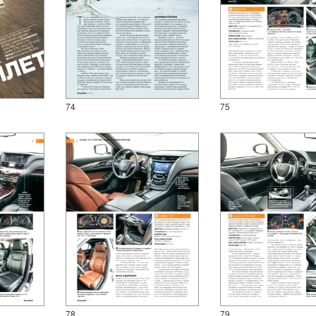
74
75
78
79