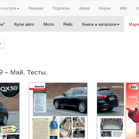
 и услуги
Реклама
Подписка
Архив
Форум
Wiki
К
он"
Купи авто
Мото
Рейс
Книги и каталоги
Марк
09 – Май. Тесты.