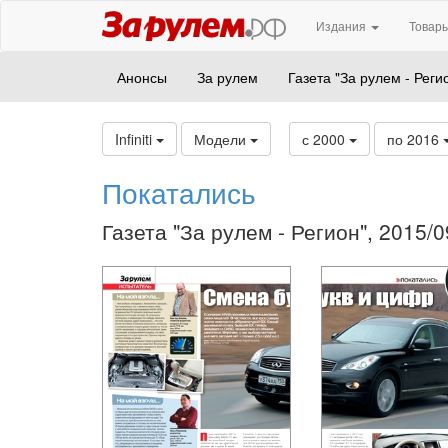
Издания
Товары
Анонсы
За рулем
Газета "За рулем - Реги
Infiniti
Модели
с 2000
по 2016
Покатались
Газета "За рулем - Регион", 2015/