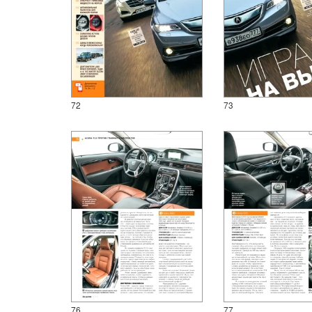
72
73
76
77