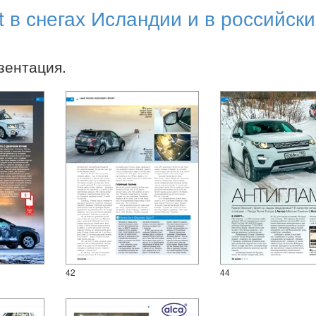
t в снегах Исландии и в российски
зентация.
42
44