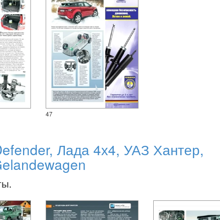
47
efender, Лада 4х4, УАЗ Хантер,
 Gelandewagen
ты.