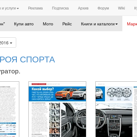
 и услуги
Реклама
Подписка
Архив
Форум
Wiki
К
он"
Купи авто
Мото
Рейс
Книги и каталоги
Марк
2016
ЕРОЯ СПОРТА
уратор.