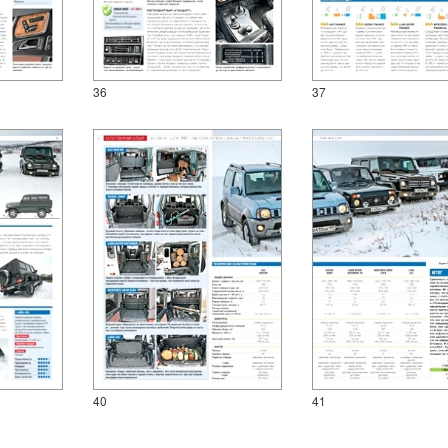
36
37
40
41