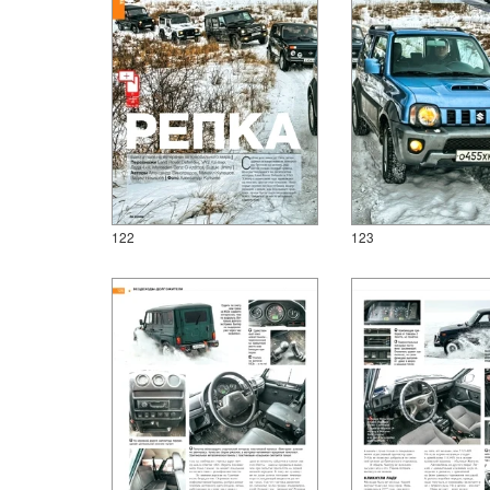
122
123