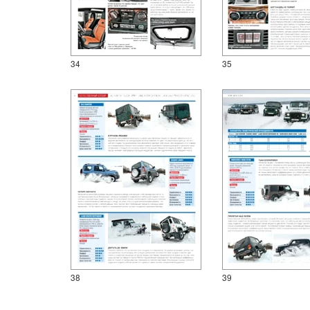
34
35
38
39