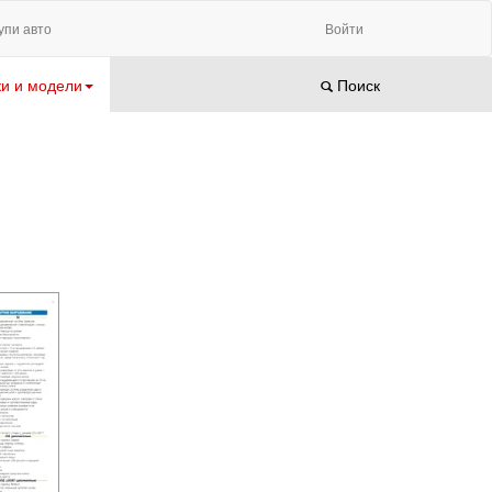
упи авто
Войти
и и модели
Поиск