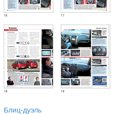
16
17
18
19
Блиц-дуэль