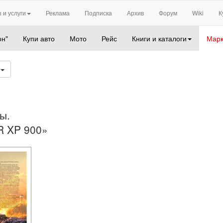
 и услуги
Реклама
Подписка
Архив
Форум
Wiki
К
он"
Купи авто
Мото
Рейс
Книги и каталоги
Марк
6
ы.
R XP 900»