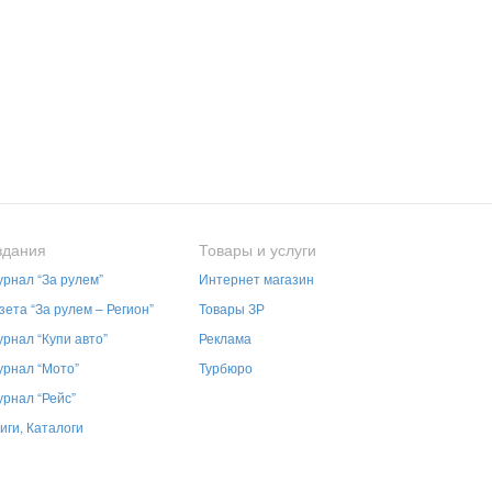
здания
Товары и услуги
рнал “За рулем”
Интернет магазин
зета “За рулем – Регион”
Товары ЗР
рнал “Купи авто”
Реклама
рнал “Мото”
Турбюро
рнал “Рейс”
иги, Каталоги