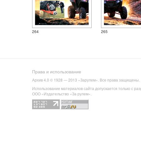
264
265
Права и использование
Архив 4.0 © 1928 — 2013 «Зарулем». Все права защищены.
Использование материалов сайта допускается только с ра
ООО «Издательство «За рулем».