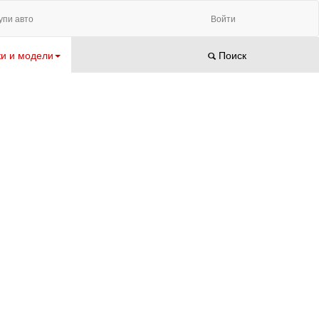
упи авто
Войти
и и модели
Поиск