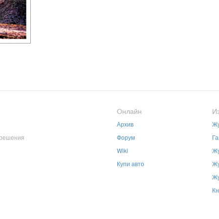
Онлайн
И
Архив
Жу
зрешения
Форум
Га
Wiki
Жу
Купи авто
Жу
Жу
Кн