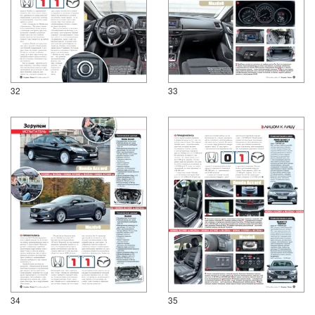
32
33
34
35