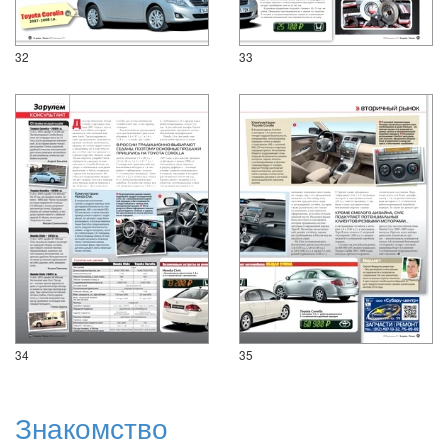
32
33
34
35
Знакомство