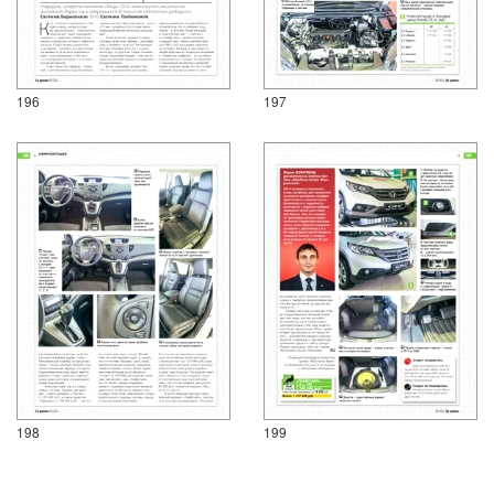
196
197
198
199