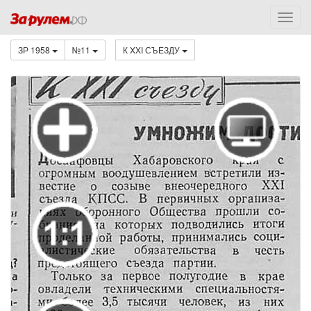
ЗР 1958
№11
К XXI СЪЕЗДУ