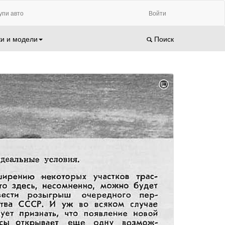
упи авто
Войти
и и модели
Поиск