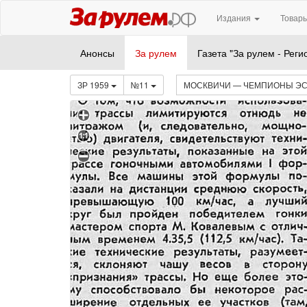
Издания
Товары
Анонсы
За рулем
Газета "За рулем - Реги
ЗР 1959
№11
МОСКВИЧИ — ЧЕМПИОНЫ ЭС