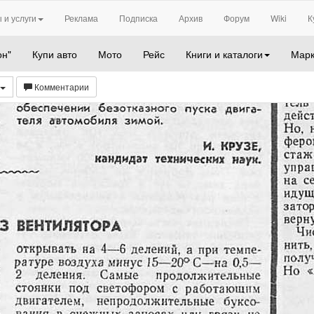
 и услуги
Реклама
Подписка
Архив
Форум
Wiki
К
он"
Купи авто
Мото
Рейс
Книги и каталоги
Марк
Комментарии