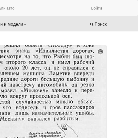
упи авто
Войти
и и модели
Поиск