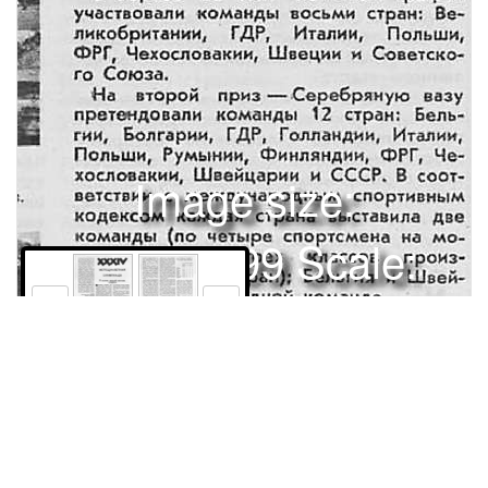
Image size:
1280x1699 Scale:
100% -
PanoJS3
12
13
летикой. Наличие «мотоциклетной» гари не ухудшило, а улучшило состояние дорожки. Достаточно сказать, что с вводом ее в строй было обновлено 8 республиканских рекордов в беге на различные дистанции и показаны результаты, приближающиеся ж нормативам мастера спорта. Таким образом, надо считать несостоятельным мнение «авторитетов» о том, что в пределах одного стадиона невозможно совместить легкую атлетику, футбол и мотоспорт. Дирекция стадиона имеет теперь воз-' можность более полно загрузить его, рентабельно использовать спортивные сооружения и содержать их в лучшем состоянии, ибо 25 процентов сборов от продажи билетов на мотоциклетные соревнования остаются в кассе стадиона. На строительство гаревой дорожки и ее оборудование было израсходовано свыше 100 тыс. руб. Однако надо прямо сказать, что успех дела решили не деньги, а инициатива. И если бы такой инициативы было побольше на местах, то, несомненно, сегодня в стране насчитывались десятки мотоспортивных сооружений. Нам кажется, что неудача москвичей во многом объясняется отсутствием в столице гаревой дорожки. Первенство было проведено на полной самоокупаемости. Свыше 100 тыс. рублей, вырученных от продажи билееждународная шестидневка, ежетов, покрыли все расходы на организа| годно проводимая ФИМ , является, цию соревнований: транспортировку мапожалуй, самым трудным из всех шин, содержание гонщиков, оплату их видов мотоциклетных соревнований. Не проезда и т. д. Оставшиеся деньги были случайно ее называют мотоциклетной израсходованы на покупку спортивных олимпиадой, подчеркивая тем самым мотоциклов для уфимских гонщиков. значение « сложность этих состязаний. Тем самым еще раз была доказана жизМотоолимлиада требует от участниненность и перспективность принципа ков железной выдержки и искусного самоокупаемости в развитии мотоспорта. вождения машин по сложным трассам в условиях больших и длительных наА. ИВЛИЕВ, грузок. Многодневка предъявляет чрезпредседатель Союза спортивных вычайно высокие требования ик мотообществ и организаций циклам. Они должны безотказно рабоБашкирской АССР. тать в течение всех шести дней, так как возможности замены неисправных детаМ. ТЕЛЕГИН. лей или даже ремонт их крайне ограни(Наш спец. корр.) чены жесткими условиями и правилами соревнований. В этом году очередная XXXIV многоВ закрытом парке на одной из центральдневка проходила с 14 по 19 сентября ных площадей Готвальдова. в Чехословакии в районе Готвальдова. 4>-i . ^ - : ' % ^ y ^ Как и всегда, основная борьба развернулась за Международный приз. Претендовать на него могут только страны, выставившие команду из шести спортсменов на мотоциклах отечественного производства (по две машины в трёх различных классах). В борьбе за этот почетный трофей участвовали команды восьми стран: Великобритании, ГДР, Италии, Польши, ФРГ, Чехословакии, Швеции и Советского Союза. На второй приз — Серебряную вазу претендовали команды 12 стран: Бельгии, Болгарии, ГДР, Голландии, Италии, Польши, Румынии, Финляндии, ФРГ, Чехословакии, Швейцарии и СССР. В соответствии с международным спортивным Так стартовали около 250 спортсменов. кодексом каждая страна выставила две команды (по четыре спортсмена на мотоциклах двух—трех классов производства любых стран); Бельгия и Швейцария имели по одной команде. Кроме названных двух призов, разыгрывались первенства клубов (25 команд) и мотоциклетных заводов (24 команды), причем число команд от каждого предприятия и клуба не ограничивалось. Международный приз и Серебряная ваза присуждались командам, набрав-МОТОЦИКЛЕТНАЯ ОЛИМПИАДА13 золотых медалей советских гонщиковшим наименьшее количество штрафных очков за опоздания на пункты контроля времени или другие нарушения условий соревнований; при равенстве штрафных очков победители определялись в заключительных скоростных соревнованиях. Клубные команды, все участники которых прошли дистанцию без единого штрафного очка, получали дипломы ФИМ, а заводские команды награждались золотыми медалями ФИМ «За первенство заводской марки». В личном зачете все участники, прошедшие дистанцию «на нулях», удостаивались золотых медалей, набравшие не более 25 очков—серебряных и окончившие шестидневку (независимо от числа штрафных очков)—бронзовых. Трассы дорожных соревнований проходили в окрестностях Готвальдова по резко пересеченной местности с перепадом высот, достигавшим 1100 м. Общая протяженность шестидневной дистанции составляла 1724 км , из которых 972 км приходилось на участки кроссового характера (горные и лесные дороги с каменистым и мягким грунтом) и 752 км — на шоссейные дороги. Трассы второго и третьего, а также четвертого и пятого дней соревнований повторялись, но гонщики проходили их сперва в одном, а затем — в противоположном направлении. Трасса первого и шестого дней совпадала частично (в по ­ следний день она была укороченной135 км). Заключительные скоростные соревнования — часовая гонка — проводились по уличному кольцу в самом Готвальдове. Длина кольца была равна 4,7 кмс перепадом высот в 26 м ; количество кругов колебалось от пятнадцати (класс до 125 см 3 ) до двадцати (класс до 500 см3и выше). Всего стартовало 237 спортсменов, представлявших 16 стран. Окончили соревнования 179 гонщиков; из них 118 были удостоены золотых медалей, 42 — серебряных и 19 — бронзовых. В XXXIV многодневке стартовал 21 советский спортсмен. Команда в составе Н. Севостьянова, Э. Кирсиса (ИЖ-250),12 В. Адояна, Н. Григорьева (К-175), Р. Решетникса и Ю. Дудорина (ИЖ-350) оспаривала Международный приз. Две команды боролись за Серебряную вазу: первая — А. Белкин и Е. Субботин (ИЖ-250), Н. Соколов и Б. Иванов (ИЖ-350); вторая — А. Егоров, А. Карнеев, С. Старых (Ява-250) и Э. Крузе (ИЖ-350). В соревнованиях участвовали две клубные команды: Удмуртского автомотоклубаГ. Чащипов и Ю. Васев (ИЖ-250), В. Семин (К-175) и Раменского автомотоклуба — Л. Воронович (Ява-250), Б. Мальчиков и А. Заболотский (ИЖ-350). Три команды Ижевского завода были укомплектованы теми же участниками, которые боролись за Международный приз и Серебряную вазу (параллельный зачет); 1-я команда — Н. Севостьянов, Е. Субботин, Э. Кирсис; 2-я — Н . Соколов, Ю. Дудорин и Б. Иванов; 3-я — А. Белкин, Р. Решетнике, Э. Крузе. В личном зачете участвовал В. Платыч (ИЖ-350). В течение первых трех дней советские гонщики, заявленные в розыгрыше Международного приза, были лидерами соревнований. Они прошли половину дистанции «на нулях», в то время как команды Чехословакии и Италии имели по одному штрафному очку, ГДР — 4 очка, Швеции — 201 очко, Великобритании и ФРГ — по 400 очков и Польши500 очков. Пожалуй, не было большей сенсации на многодневке, чем этот успех наших мотоциклистов. Однако на четвертый день положение резко изменилось. Из-за поломки рамы выбыл из соревнований В. Адоян, и команде за все оставшиеся дни начислялось по 100 очков. Эта неудача была тем более досадной, что все остальные советские гонщики прошли шесть дней без единого штрафного очка и имели все шансы стать победителями. Никогда еще советская команда не была так близка к достижению заветной цели — выигрышу главного трофея, как в этот 'раз. _ Обладателем Международного приза, как ив прошлом году, стали чехословацкие мотоспортсмены, имевшие в комплексном зачете (дорожные и скоростные соревнования) только одно штрафное очко. Эта победа наших друзей не случайна. В команде-победительнице были закаленные в многодневных соревнованиях спортсмены, выступавшие на превосходно подготовленных и хорошо зарекомендовавших себя во всех отношениях мотоциклах — «Ява» и «Чезет». ___ На втором месте оказались итальянцы (206 штрафных и 3428,7 положительных очков), на третьем — команда Германской Демократической Республики (206 штрафных и 2673,9 положительных очков). Наша команда заняла четвертое место, опередив спортсменов Англии, Польши, ФРГ и Швеции (см. табл.).Менее удачным было выступление наших гонщиков в розыгрыше Серебряной вазы. 8 первой команде Б. Иванов получил 23 штрафных очка в дорожных соревнованиях и 60 очков — за неучастие в скоростных, а во второй команде после первого дня выбыл из-за травмы Э. Крузе. В результате этих происшествий обе наши команды оказались отброшенными на 11 и 16-е места. Нужно отметить выдержку и силу воли нашего спортсмена Э. Крузе, который отказался от немедленной медицинской помощи и проехал еще семь километров, чтобы закончить дистанцию и не принести лишних 100 штрафных очков команде. Так же поступил и Р. Решетнике, получивший значительные ушибы при дорожной аварии, происшедшей, кстати сказать, не по его вине. Р. Решетнике продолжал соревнования в течение оставшихся дней. За проявленную выдержку и волю к победе Э. Крузе и Р. Решетнике награждены особыми дипломами СВАЗАРМ. Без штрафных очков в розыгрыше Серебряной вазы пришли к финишу обе команды Чехословакии, Румынии и Финляндии, но так как чехословаки показали лучшие результаты в скоростных соревнованиях, то они выиграли и этот приз (1 и 2-е места). Третье место заняла команда Румынии, четвертое—'Финляндии и пятое — Польши. Нужно отметить блестящее выступление чехословацких гонщиков. Все 46 стартовавших спортсменов закончили дорожные и скоростные соревнования, получив 34 золотые медали, 8 серебряных и4 бронзовые. В командных зачетах они, ломимо двух призов, завоевали 5 из 7 золотых медалей ФИМ за первенство заводской марки и2 диплома ФИМ из 3 за успехи клубных команд. В соревнованиях клубных команд хорошо выступили гонщики Удмуртского АМК, не получившие ни одного штрафного очка. Они награждены дипломом ФИМ. Не имела штрафных очков и первая команда Ижевского завода. Ей присуждена золотая медаль ФИМ «За первенство заводской марки». На результатах 2и 3-й заводских команд сказались штрафные очки, полученные Б. Ивановым и Э. Крузе. в итоге из 18 советских гонщиков, окончивших соревнования, 13 получили золотые медали, двое — серебряные и трое — бронзовые. Эти результаты можно рассматривать как крупный успех наших мотоспортсменов, всего в четвертый раз выступающих в таких сложных международных соревнованиях. Назовем имена тех советских участников, которые в этом трудном неофициальн
Права и использование