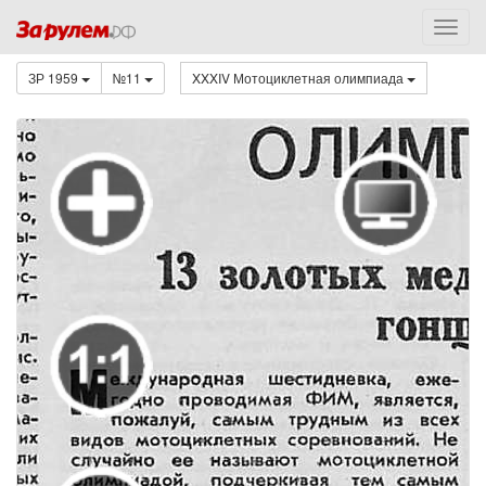
ЗР 1959
№11
XXXIV Мотоциклетная олимпиада