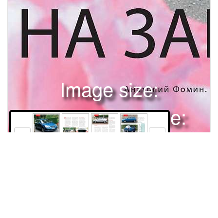
Image size:
1280x1650 Scale:
100% -
PanoJS3
80
81
82
84
АВТОМОБИЛИПРЕЗЕНТАЦИЯ KIA RIOЛИЦОМ НА ЗАПАДАнатолий Фомин. Фото автора и КИА 80За рулем 09/2005 По мировым масштабам, корейская «КИА моторс» – не слишком крупный производитель. За прошлый год изготовили 905тысяч машин. Важно, что большую их часть экспортировали. Причем если за первую половину прошлого года на зарубежных рынках продали 326тысяч машин, то за половину этого уже 435тысяч – 41% всех изготовленных. Темпы впечатляют – даже на «сдувающемся» европейском рынке рост продаж на 28%, в России, где продано 18 тыс. машин, – 50%, в целом – на 45%! Планы у КИА наполеоновские – в2006-м экспортировать миллион(!) автомобилей. Значит, нужны новые модели. Премьера этого лета – «КИА-Рио».СДЕЛАНО ДЛЯ ЕВРОПЫКИА открыла во Франкфурте европейскую штаб-квартиру и даже дизайнер-ский центр. К концу следующего года в Словакии появится завод КИА на 300тысяч машин в год. Его строительство обойдется более чем в миллиард евро. Все это необходимо фирме, чтобы развивать успех на рынках Старого Света. А какой автомобиль нужен европейцу? По мнению маркетологов КИА, вопервых, с ярким и запоминающимся дизайном. Во-вторых, со спортивным и азартным характером. В-третьих, практичный, комфортабельный и просторный. Безопасность и экологичность, само собой разумеются. ЕвроIV – пожалуйста; на тестах E uroNCAP «Рио» должен получить четыре звезды за фронтальный и боковой удары и три за «бережное отношение» к пешеходам. Добьется ли новичок таких результатов, скоро увидим. А пока приступим квыбору «Рио».ЛУЧШЕ – БОЛЬШЕ И ЛУЧШЕ!Итак, седан или хэтчбек? Раньше они были одинаковой длины. Теперь хэтчбек, как полагается в Европе, почти лишен заднего свеса и на 250мм короче седана. В общем, и прежний «Рио» не был тесным, однако преемник явно просторнее. По утверждению инженеров КИА, все значимые размеры салона больше минимум на 2, максимум на 83мм. Звучит, может, не очень убедительно, но на самом деле разница даже в 20мм хорошо заметна. Уверяют, что «КИА-Рио» просторнее «Фольксвагена-Поло», «Форда-Фиеста», «Опеля-Корса» и «Шкоды-Фабия» – за водителем ростом 190см комфортно поместится 185-сантиметровый пассажир. Сиденье водителя с регулировкой по высоте и наклону подушки удобно для людей разного роста и комплекции. Спинка хорошо поддерживает тело в поворотах,Интерьер не назовешь скучным. Качество исполнения на высоте, претензий к эргономике – минимум.Просторный багажник с удобным проемом может быть увеличен. Разрезная спинка сиденья – в стандартной комплектации.Седан на 250 мм длиннее хэтчбека, благодаря чему обладает более вместительным багажником. За рулем 09/200581 АВТОМОБИЛИПРЕЗЕНТАЦИЯ KIA RIOсизменяемыми фазами газораспределения) и 1,5-литровый турбодизель с регулируемой турбиной. Последний отличается очень внушительными показателями: 110л.с. и 235Н . м. Но довольно ходить вокруг и около.НА СЛУХ И НА ОЩУПЬТест-драйв «КИА-Рио» – северо-восточнее от Парижа, в провинции с не располагающим к вождению названием Шампань. Продукцию местных тружеников села мы продегустируем позже. А пока – глоток «Рио»: голубой хэтчбек с бензиновым мотором 1,6л и механической коробкой передач. Когда регулировок сиденья немного, устроиться недолго. Подгоняю руль и зеркала: искать кнопки и клавиши не пришлось. Богато отделанный салон в комплектации EX приметен не только двухцветным оформлением, но и кожаной оплеткой руля. Придраться к ней можно – внутренний шов грубоват. Но ведь не «Бентли»! Педаль сцепления с большим ходом, малым усилием и низкой информативностью. Привод, кстати, гидравлический. Возможно, с такой хорошо обучать вождению. Но тем, кто учился переключать передачи 20лет назад, хочется меньших перемещений и «внятного» троганья. Впрочем, привыкнуть несложно – просто не надо торопиться. Тем более что мотор неплохо тянет с самых «низов» и легко везет со скоростью 50км/ч на пятой передаче. Кстати, передачи «короткие»: при 100км/ч на пятой – уже 3000об/мин. А выше 3500 удвигателя пробуждается громкий голос. На высокой скорости он тонет в общем шумовом фоне, а вот при интенсивном разгоне мотор не дает о себе забыть. Но по сравнению с прежним «Рио» все-таки лучше: готов поверить вобещанные 5дБ снижения внутреннего шума. Узкие извилистые дорожки не смущают. В меру острый руль (три оборота от упора до упора) радует небольшим усилием, при этом обеспечивает неплохую связь с дорогой. На свободных круговых развязках немного «похулиганим»: ограниченная правилами скорость явно выше той, на которой можно описать круг. Но здесь четко видно: «игривость» «КИА-Рио» распространяется только на штатные режимы движения. Попытка втянуть его в слишком тесный поворот, прибавляя газу, приводит к вывешиванию внутреннего колеса. Тяга на«В новом«КИА-Рио» изменилось все, кроме названия…»(Жан-ШарльЛивьен, старший вице-президент «КИА моторс Европа»)подушка не мешает посадке, хотя высокие жаловались: коротковата. Руль, в отличие от многих конкурентов, регулируется только по наклону, но неудобства не ощущаешь – поза водителя подобрана очень удачно. Тянуться не приходится ни к переключателям, ни за рычагом коробки передач. Разве что к прикуривателю, но с вредными привычками сегодня принято бороться… Кстати, рядом с ним дополнительное гнездо питания – мало ли что придется подключить. Экскурсия в багажник порадовала – под полом полноразмерная запаска, и даже на литом диске. Никаких тюбиков с клеем, надежнее лишнего колеса ничего пока не придумали. Впечатляет перечень размерностей шин для «Рио»: от скромных 175/70R14 до эффектных 205/45R16. Кстати, тестовые машины обуты в «умеренные» шины 185/65R14 и 195/55R15. Разницу ощутить легко: на покрышках с более высоким профилем куда комфортнее катить даже по гладким дорожкам парижских предместий. Следующая «остановка» под капотом. Здесь возможны три варианта: бензиновые моторы 1,4 и 1,6л (старший внормативы Евро IV и при этом, по утверждению «КИА моторс», быть на 17,5% мощнее одноклассников. 1,6-литровый двигатель также имеет «унифицированного» предка «Хёндэ», нооснащен регулированием фаз газораспределения, благодаря чему может похвастать не только высокой мощностью (110л.с.), но и очень удобным для водителя распределением крутящего момента по оборотам. Оба мотора – с обычной дроссельной заслонкой без электропривода и отличаются «живым» характером.«ЗА ЛУЧШИЕ В КЛАССЕ ПОКАЗАТЕЛИ!»В недорогом автомобиле стоимость двигателя весома, потому в европейском В-классе немногие позволяют себе внедрять новые моторы. «КИА-Рио» обзавелся двумя основательно модернизированными бензиновыми двигателями. 1,4-литровый агрегат мощностью 97 л.с. не имеет ничего общего с моторами прежнего «Рио». Скорее он родственник 16-клапанному агрегату «Хёндэ-Акцент» суменьшенным ходом поршня. Новая система рециркуляции позволила ему вписаться82За рулем 09/2005 АВТОМОБИЛИПРЕЗЕНТАЦИЯ KIA RIOкоробкой передач приближается к 14тыс.долларов. Собирать машину на российских предприятиях пока не планируют, адаптировать подвеску, кстати, тоже. Факт, однако, что новый «КИАРио» – большой шаг вперед по сравнению с тем, что наматывает километры вредакционном парке. Кстати, сборка предыдущей модели в Калининграде уже прекращена…ДАННЫЕ ПРОИЗВОДИТЕЛЯМодельKIA RIO хэтчбек (седан) 1,41,6 CVVT1,5 CRDiВо внешности хэтчбека «КИА-Рио» проступают черты первого «Форда-Фокус» и «Мазды-3» – пожалуй, самых запоминающихся в своем классе.Общие данные Размеры, мм: длина3990 (4240) ширина1695 высота1470 база2500 колея спереди1470 сзади1460 Радиус поворота, м4,9 Снаряженная10791079 1146 масса, кг(1064)(1064)(1131) Полная 1600 1600 масса, кг (1580)(1580) Время разгона 0-100 км/ч, с12,310,211,5 Макс. скорость, км/ч177190176 ТопливоАИ-95ДТ запас топлива, л4545 Расход топлива, л/100 км: загородный цикл5,25,44,1 городской цикл7,98,45,7 смешанный цикл6,26,54,7 Кузов Кол-во дверей/мест5/5 (4/5) Объем багажника, л270/775 (390/1145)1650колесах, разумеется, пропадает, машина начинает равномерно скользить наружу, быстро теряя скорость. Безопасно, но вовсе не азартно. Жесткая короткоходная подвеска не дает «Рио» раскачиваться и «раздумывать» над каждой командой водителя, но позволяет реализовать высокие сцепные качества низкопрофильных шин. Следующий – седан с таким же двигателем. Поведением на дороге он отличается несильно, разве что мелкие неровности переносит гораздо спокойнее. Впрочем, во многом это заслуга шин. Надежда, что седан тише хэтчбека, не оправдалась – все примерно так же. А теперь – «дефицитный» на тестдрайве двигатель 1,4л. На первый взгляд с ним «Рио» почти не утратил динамики. Передаточные числа коробки и главная передача такие же, это подтверждают показания спидометра и тахометра. Удачный мотор – почти не проигрывает «старшему» на низких оборотах, более заметно уступает лишь в разгоне после 4500об/мин. Однако заметитьэто не так просто, если сразу не пересесть из одной машины в другую. На «сладкое» – турбодизель. Кстати, для активного водителя он гораздо интереснее бензинового, а его экономичность – неплохой бонус. Двигатель полностью оправдывает ожидания и предлагает несвойственное малолитражкам ускорение в диапазоне от 1700до 4000об/мин. При этом даже «чугунные» правые ноги журналистов не смогли загнать средний расход топлива выше 8л/100км. Шум и вибрации подавлены, как восстание на Сенатской площади. Увы, в России «КИА-Рио» с дизелем, вероятно, не появится – цена высока. Нет сомнений: на европейском рынке новый «КИА-Рио» ждет успешное будущее, и планы продать в Европе в первый год 40тысяч автомобилей выглядятдаже скромными. Судьба «КИА-Рио» вРоссии видится не столь радужной – для «корейца» явно дороговат. Предварительная цена базовой комплектации LX с двигателем 1,4л и механическойДвигатель Расположениеспереди поперечно КонфигурацияР4 Число клапанов16 Рабочий объем, смз 139915991493 Мощность, кВт/л. с.70/9782/11280/110 при об/мин6000 Крутящий момент, Н . м125146235 при об/мин470045002000 Трансмиссия Типпереднеприводная Коробка передачМ5 Ходовая часть Подвеска: сперединезависимая типа «Мак-Ферсон» сзадиупругая поперечная балка Рулевое управлениерее чное с усилителем Тормоза: передниедисковые вентилируемые задниедиско
Права и использование