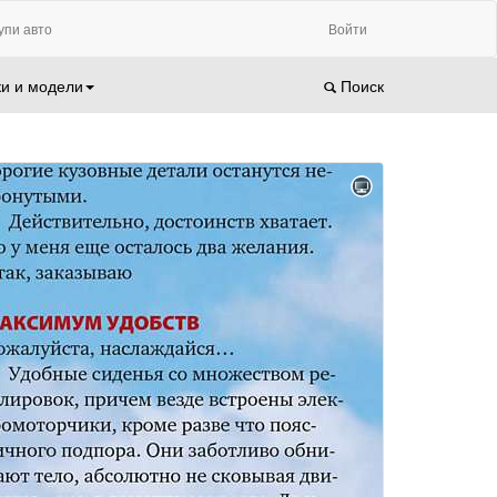
упи авто
Войти
и и модели
Поиск