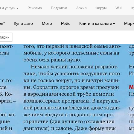
 и услуги
Реклама
Подписка
Архив
Форум
Wiki
К
он"
Купи авто
Мото
Рейс
Книги и каталоги
Марк
тарии