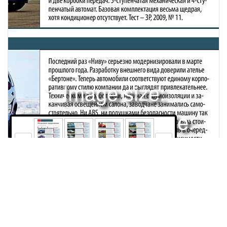
Image size:
1280x1643 Scale:
100% -
PanoJS3
94
95
96
98
АВТОРЫНОККАТАЛОГ ПОКУПАТЕЛЯ ОТ 400 000 ДО 480 000 РУБЛЕЙНескромное предложениеСпрос на автомобили падает, а предложение, вопреки законам экономики, не сокращается, в чем убедился Павел Леонов. Вариантов покупки так много, что пришлось уменьшить ценовой диапазон со 100 до 80 тысяч рублей.– стоимость. – гарантия производителя. – межсервисный интервал. Технические данные в таблицах приведены для самых дешевых модификаций. от 411 000 рублей 24 месяца без ограничения пробега 12 месяцев или 20 000 км СИЛОВОЙ АГРЕГАТ: бензиновый 1,4 л, 75 л.с., М5, ОБЩИЕ ДАННЫЕ: максимальная скорость – 167 км/ч,разгон до 100 км/ч – 12,4 с, средний расход топлива – 6,1 л/100 км, объем багажника – 279/1155 л. передний привод.Citroen C3Нынешняя модель вот-вот уступит место преемнику, а потому радует приятной во всех отношениях ценой. При взгляде на автомобиль сразу понятно, что большинство его покупателей относится к прекрасной половине человечества. Неудивительно – с виду он весь такой плюшево-игрушечный. Но это лишь по поводу дизайна. Все остальное по-взрослому: вместительный салон, плотная и энергоемкая подвеска, приличные моторы объемом 1,4 л (75 и 90 л.с.; более мощный работает в паре с роботизированной КП), щедрая базовая комплектация. Хотя и не во всем логичная – к примеру, все автомобили оснащены передними фронтальными и боковыми подушками безопасности, но при этом нет кондиционера. Доплата за него – 25 000 рублей. Тест – ЗР, 2006, № 7.Chevrolet Lacetti: хэтчбек, седанОдна из самых популярных иномарок на отечественном рынке – за прошлый год продано почти 30 000 автомобилей. Успех во многом определили привлекательные цены и характерное для «Шевроле» изобилие модификаций. Так, с учетом количества двигателей (1,4; 1,6 и 1,8 л), коробок передач (М5 и А4) и типов кузова (5-дверный хэтчбек, седан и универсал) набегает почти 40 вариантов! Правда, «сараи» в оговоренную сумму не укладываются, поскольку их предлагают только с самыми мощными моторами. В наиболее скромной комплектации предусмотрена водительская подушка безопасности, но нет ни ABS, ни кондиционера, поэтому лучше сразу присматриваться к версиям побогаче. Тест – ЗР, 2005, № 3.от 417 020 и от 428 250 рублей соответственно 24 месяца без ограничения пробега 12 месяцев или 15 000 км СИЛОВОЙ АГРЕГАТ: бензиновый 1,4 л, 95 л.с., М5, ОБЩИЕ ДАННЫЕ: максимальная скорость – 175 км/ч, разгон до 100 км/ч – 11,6 с, средний расход топлива – 7,2 л/100 км, объем багажника – 275/1045 л. от 419 900 и от 429 900 рублей соответственно 36 месяцев или 100 000 км 12 месяцев или 15 000 км СИЛОВОЙ АГРЕГАТ: бензиновый 1,2 л, 78 л.с., М5,разгон до 100 км/ч – 12,9 с, средний расход топлива – 5,2 л/100 км, объем багажника – 295/1060 л. передний привод. передний привод.Hyundai i20: 3-дв. хэтчбек, 5-дв. хэтчбекНаши читатели в рамках конкурса Гран-при «За рулем»-2010 высоко оценили эту модель. А по такому критерию, как соотношение цена/качество, и вовсе поставили на первое место. Трем счастливчикам из числа голосовавших в качестве приза достались именно такие автомобили. Модель i20 – наследница весьма популярного на нашем рынке «Гетца». Благодаря умеренности в росте цены имеет все шансы повторить его успех. Помимо двух типов кузова, предусмотрено три двигателя: объемом 1,2 л (78 л.с.), 1,4 л (100 л.с.) и 1,6 л (126 л.с.) – и две коробки передач: 5-ступенчатая механическая и 4-ступенчатый автомат. Базовая комплектация весьма щедрая, хотя кондиционер отсутствует. Тест – ЗР, 2009, № 11.ОБЩИЕ ДАННЫЕ: максимальная скорость – 170 км/ч,Chevrolet NivaПоследний раз «Ниву» серьезно модернизировали в марте прошлого года. Разработку внешнего вида доверили ателье «Бертоне». Теперь автомобили соответствуют единому корпоративному стилю компании да и выглядят привлекательнее. Техническими доработками, начиная с шумоизоляции и заканчивая освещением салона, заводчане занимались самостоятельно. Ни ABS, ни подушками безопасности машину так и не оснастили. Обновление, естественно, сказалось на стоимости, да еще с 1 января этого года производитель в очередной раз поднял цены: на 8–11 тысяч рублей в зависимости от комплектации. Нынче за самые богатые версии с кондиционером просят почти полмиллиона. Тест – ЗР, 2006, № 4.от 420 000 рублей 12 месяцев или 30 000 км 12 месяцев или 15 000 км СИЛОВОЙ АГРЕГАТ: бензиновый 1,7 л, 80 л.с., М5,разгон до 100 км/ч – 19,0 с, средний расход топлива – 10,8 л/100 км, объем багажника – 320/650 л. постоянный полный привод.ОБЩИЕ ДАННЫЕ: максимальная скорость – 140 км/ч,94За рулем 03/2010 Citroen Berlingo FirstВпервые модель представили в далеком 1996 году. В 2002-м ее обновили и до сих пор реализуют в России с приставкой «Фёст» (англ. first – первый), хотя уже давно появилось новое поколение «Берлинго». Выбрать двигатель и коробку передач не получится, поскольку предусмотрен единственный вариант – 1,4-литровый двигатель с 5-ступенчатой МКП, зато предлагают две модификации. Разница между ними несущественная – более дорогая (доплата составляет 5500 рублей) отличается лишь подогревом передних сидений. Подушками безопасности, ABS и EBD, кондиционером обе версии укомплектуют только за доплату. Тест – ЗР, 2003, № 12.от 423 500 рублей 24 месяца без ограничения пробега 12 месяцев или 20 000 км СИЛОВОЙ АГРЕГАТ: бензиновый 1,4 л, 75 л.с., М5, ОБЩИЕ ДАННЫЕ: максимальная скорость – 150 км/ч,разгон до 100 км/ч – 17,5 с, средний расход топлива – 7,4 л/100 км, объем багажника – 624/2800 л. передний привод.Peugeot 206 седанСедан появился в линейке «двести шестых» последним. Инициатива его создания исходила не от французского отделения «Пежо», как в случае собратьев с другими кузовами, а от партнера – компании «Иран Ходро». Легко догадаться, что собирают автомобили на заводе этой фирмы. За качество машин можно не опасаться – местное производство помогло снизить только цену. Седан длиннее хэтчбека на 350 мм, и весь прирост пришелся на багажник, объем которого увеличился на 139 л. При этом корма не выглядит чужеродной и удачно вписалась в общий стиль. Поскольку возросла грузоподъемность,подвеску сделали жестче. Тест – ЗР, 2009, № 1.от 424 000 рублей 24 месяца без ограничения пробега 12 месяцев или 20 000 км СИЛОВОЙ АГРЕГАТ: бензиновый 1,4 л, 75 л.с., М5, ОБЩИЕ ДАННЫЕ: максимальная скорость – 170 км/ч,разгон до 100 км/ч – 14,6 с, средний расход топлива – 6,4 л/100 км, объем багажника – 384 л. передний привод.ТагАЗ Elantra XD«Элантра» третьего поколения дебютировала в 2003 году. С 2008-го выпуск наладили на Таганрогском автомобильном заводе и нынче продают наряду с автомобилями последнего поколения. После переноса сборки в Россию в производственной гамме оставили только седаны с 1,6-литровым двигателем мощностью 105 л.с., агрегатированным с 5-ступенчатой механической коробкой передач либо с 4-ступенчатым автоматом. Комплектаций всего три. В базовой предусмотрены фронтальные подушки безопасности и кондиционер, но нет ABS, поэтому разумнее доплатить 15 000 рублей за следующую модификацию, с более щедрым списком оснащения. Версии с АКП дороже на 20 000 рублей. Тест – ЗР, 2006, № 5.от 444 900 рублей 36 месяцев или 100 000 км 12 месяцев или 10 000 кмпередний привод.СИЛОВОЙ АГРЕГАТ: бензиновый 1,6 л, 105 л.с., М5,ОБЩИЕ ДАННЫЕ: максимальная скорость – 182 км/ч, разгон до 100 км/ч – 11 с, средний расход топлива – 7,4 л/100 км, объем багажника – 395 л. от 449 000 рублейMitsubishi Colt 3-дв. хэтчбекНа конкурсе Гран-при «За рулем»-2010 читатели автомобиль не распробовали. Возможно, сказалось позднее начало продаж, ведь дилеры начали принимать заказы на новую модель лишь в сентябре прошлого года. Внешне «Кольт» заметно преобразили, придав черты старшей модели «Лансер». Особенно это касается оформления передней части. Исполнение кормы зависит от выбранного типа кузова (3- или 5-дверный хэтчбек). Для машины предлагают два бензиновых двигателя: 1,1 л (75 л.с.), 1,3 л (95 л.с.) – и две механические коробки передач: 5- и 6-ступенчатую. Последняя – роботизированная и работает в паре только с более мощным мотором.36 месяцев или 100 000 км 12 месяцев или 15 000 км СИЛОВОЙ АГРЕГАТ: бензиновый 1,1 л, 75 л.с., М5, ОБЩИЕ ДАННЫЕ: максимальная скорость – 162 км/ч,разгон до 100 км/ч – 12,8 с, средний расход топлива – 5,5 л/100 км, объем багажника – 169/900 л. передний привод.SEAT Ibiza/Ibiza SCПосле перехода СЕАТа под крыло «Фольксвагена» в испанских моделях отчетливо прослеживается влияние немецкой школы. «Ибица» не стала исключением. Неудивительно, ведь она построена на базе «Поло», а большинство моторов позаимствовала у собратьев по концерну. Но чего у автомобиля не отнять, так это самобытности дизайна. Благо над обликом машины трудился известный мастер Вальтер де Сильва. Помимо 5-дверного хэтчбека, предлагают 3-дверную модификацию с приставкой SC (Sport Coupe). Предусмотрены также спортивные модификации FR и Cupra с двигателями мощностью 150 и 180 л.с. соответственно. Тест – ЗР, 2009, № 3.от 449 990 и от 469 990 рублей соответственно 24 месяца без ограничения пробега 12 месяцев или 15 000 км СИЛОВОЙ АГРЕГАТ: бензиновый 1,2 л, 70 л.с., М5, ОБЩИЕ ДАННЫЕ: максимальная скорость – 163 км/ч,разгон до 100 км/ч – 15 с, средний расход топлива – 5,9 л/100 км, объем багажника – 284 л. передний привод.За рулем 03/201095 АВТОРЫНОК | КАТАЛОГ ПОКУПАТЕЛЯ ОТ 400 000 ДО 480 000 РУБЛЕЙSuzuki SplashАвтомобиль проектировали в венгерском подразделении компании, в Венгрии и производят. Построен он на одной платформе с «Сузуки-Свифт» и имеет брата-близнеца по имени «Опель-Агила». Уровню оснащения позавидуют автомобили классом повыше, ведь уже в базе есть не только кондиционер, фронтальные и боковые подушки безопасности, но и ABS с EBD. Комплектаций всего две: GL (с литровым мотором и МКП) и GLS (с 1,2-литровым двигателем и АКП). Последняя дороже на 106 000 рублей. Отчасти разница обусловлена не только более щедрым списком оборудования и мощным мотором, но и наличием полноценного гидромеханического автомата, а не роботизированной механики, как у большинства конкурентов. Тест – ЗР, 2009, № 8.от 460 000 рублей 36 месяцев или 100 000 км 12 месяцев или 15 000 км СИЛОВОЙ АГ
Права и использование