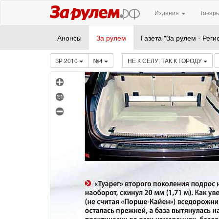
Издания
Товары
Анонсы
За рулем
Газета "За рулем - Реги
ЗР 2010
№4
НЕ К СЕЛУ, ТАК К ГОРОДУ