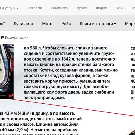
 и услуги
Реклама
Подписка
Архив
Форум
Wiki
К
он"
Купи авто
Мото
Рейс
Книги и каталоги
Марк
Комментарии