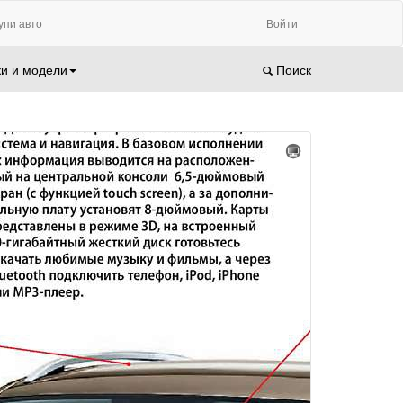
упи авто
Войти
и и модели
Поиск