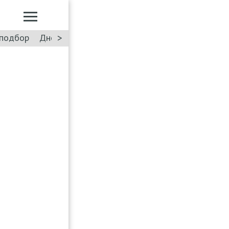
>
подбор
Дневник: Лада Искра
Такси
Форум
ПДД