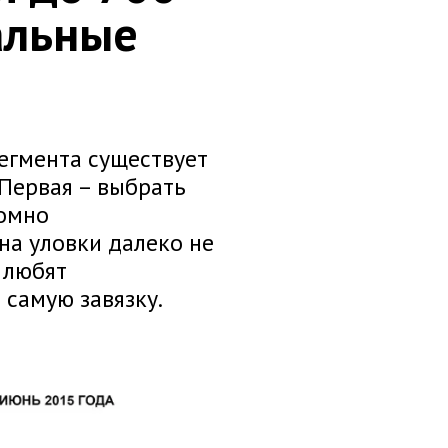
альные
егмента существует
 Первая – выбрать
ромно
на уловки далеко не
 любят
самую завязку.