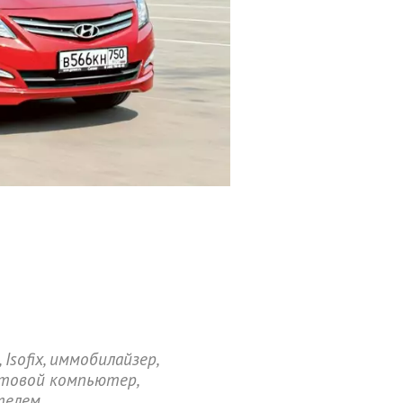
Isofix, иммобилайзер,
ртовой компьютер,
телем,