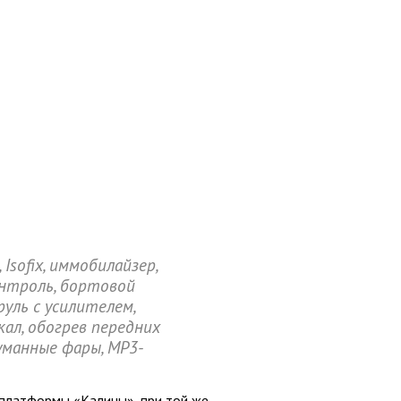
Isofix, иммобилайзер,
онтроль, бортовой
руль с усилителем,
кал, обогрев передних
уманные фары, MP3-
 платформы «Калины», при той же