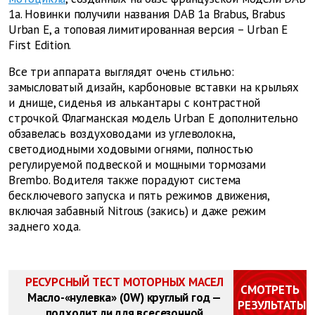
1a. Новинки получили названия DAB 1a Brabus, Brabus
Urban E, а топовая лимитированная версия – Urban E
First Edition.
Все три аппарата выглядят очень стильно:
замысловатый дизайн, карбоновые вставки на крыльях
и днище, сиденья из алькантары с контрастной
строчкой. Флагманская модель Urban E дополнительно
обзавелась воздуховодами из углеволокна,
светодиодными ходовыми огнями, полностью
регулируемой подвеской и мощными тормозами
Brembo. Водителя также порадуют система
бесключевого запуска и пять режимов движения,
включая забавный Nitrous (закись) и даже режим
заднего хода.
РЕСУРСНЫЙ ТЕСТ МОТОРНЫХ МАСЕЛ
СМОТРЕТЬ
Масло-«нулевка» (0W) круглый год —
РЕЗУЛЬТАТЫ
подходит ли для всесезонной