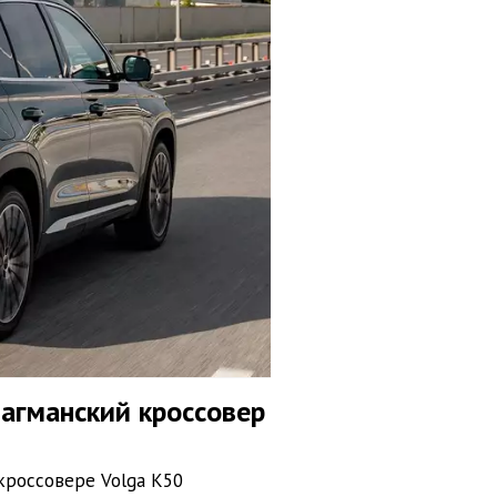
лагманский кроссовер
кроссовере Volga K50