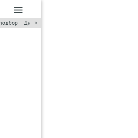
>
подбор
Дневник: Лада Искра
Такси
Форум
ПДД