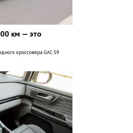
000 км — это
идного кроссовера GAC S9