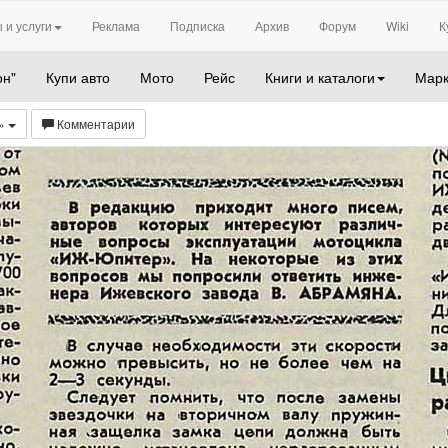
 и услуги
Реклама
Подписка
Архив
Форум
Wiki
К
он"
Купи авто
Мото
Рейс
Книги и каталоги
Марк
е»
Комментарии