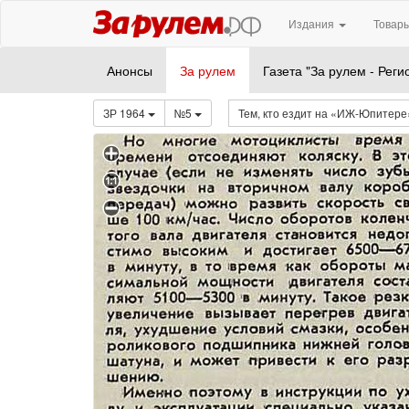
Издания
Товары
Анонсы
За рулем
Газета "За рулем - Реги
ЗР 1964
№5
Тем, кто ездит на «ИЖ-Юпитер