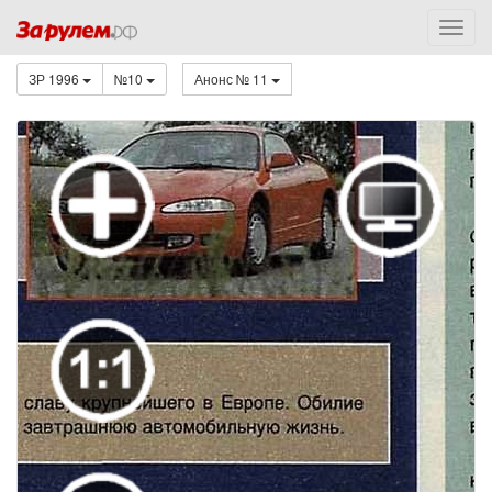
ЗР 1996
№10
Анонс № 11