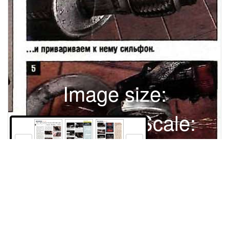
Image size:
1280x1701 Scale:
100% -
PanoJS3
170
171
172
СВОИМИ СИЛАМИ /ПОД ГАЗОМПО ФРАНЦУЗСКОЙ МОДЕСТАВИМ НА «НИВУ» ГАЗТЕКСТ / АНАТОЛИИ СУХОВКлюч рожковый или накидной «на 13», молоток, штангенциркуль, линейкаfflОтрезная машинка, электросварка, эстакада (подъемник, яма)."77") Время работы - около £^1 2ч (только переделка ,» I системы выпуска).Автомобиль на газе у многих ассоциируется с огромным баллоном, занимающим половину багажника - другое место в легковушке найти трудно. Неудивительно, что все преимущества газового топлива- его дешевизна, меньший износ и закоксовывание двигателя, чистый выхлоп и т. п. - уже не кажутся такими заманчивыми, когда вместо одной поездки за вещами приходится делать две. А баллон - не запаска: просто так его не вытащишь, не переложишь. На «Ниве» места за задним сиденьем совсем мало, но короткий газовый «бочонок» БАМ-55 (620x350 мм) (фото 21) или аналогичный прибалтийский на 60 л все же встает продольно, вплотную к пятой двери. Полезный объем, конечно, уменьшится, но не в ущерб погрузочной высоте, да и длина салона по полу останется прежней. Есть, конечно, любители «автономного плавания» те ставят 90-литровый баллон во весь багажник, но тогда для груза приходится жертвовать сиденьем. А между тем всего в нескольких миллиметрах, под полом - огромная ниша от лонжерона до лонжерона, посередине которой одиноко висит глушитель. Во Франции, где газовые заправки - на каждом шагу, уже давно продаются «нивы» с баллоном на месте штатного глушителя. Но прежнюю систему выпуска приходится полностью заменять, выводя срез трубы спереди сбоку. В России «французских» глушителей не достать, но можно обойтись и без них. Нам понадобятся:Важно, чтобы сильфон был не длиннее 120-140 мм, иначе смонтировать его не удастся. Резонатор «Москвича» должен быть уплощенной (не круглой) формы (фото 1). Глушитель выбирайте с прямым участком трубы на входе минимум 50-60 мм (фото 5). Как правило, отечественные глушители именно такие, у импортных изгиб часто начинается от самой стенки глушителя. При необходимости выправляем трубу, контролируя правильность окружности штангенциркулем.Ключом «на 13» отворачиваем болт крепления хомута приемной трубы и две гайки его кронштейна Снимаем хомут и кронштейн. Ослабив хомуты на соединениях труб, снимаем дополнительный и основной глушители.От резонатора, снятого с автомобиля, отрезаем передний (развальцованный) конец трубы. Разрез делаем на узкой части трубы, отступив от конца развальцованной части 5-7 мм (это нужно, чтобы полученный переходник не проскакивал по трубе).Один конец трубы резонатора «Москвича» отрезаем в том месте, где заканчивается ее продольный разрез...Надев полученный отрезок трубы на входную трубу основного глушителя.1 - резонатор (дополнительный глушитель) от «Москвича» - 350 руб. 2 - родной «нивовский» глушитель - 700 руб. (можно использовать и тот, что стоит на автомобиле); 3 - сильфон (гибкая вставка) длиной около 100 мм и внутренним диаметром 44,5 им - 400 руб.: 4 - два хомута для труб выпускной системы номинальным диаметром 48 мм - 20 руб....примеряем к нему резонатор «Москвича». Отрезаем подводящую трубу основного глушителя «Нивы» в месте начала изгиба (на глушителе должен остаться прямой участок трубы не менее 50-60 ми). Как правило, чтобы труба резонатора наделась, переходник приходится обтачивать до наружного диаметра 45 мм. На правахрекламыШЙШНЙ ЯРГНПЕНТ08 ЗАтрансмастераргумент первый - ОРИГИНАЛЬНОСТЬНовый год — это двойной праздник: мы выжили в старом году и встретили новый! Хочется улыбаться и дарить всем радость - долой плохое настроение! Сверкающая елка, свежие цветы, запотевшее шампанское и подарки.... Только вот как бы сориентироваться между тем, что не по карману и тем, что никому не нужно? Конечно, дарить нужно только то, что нравится самому - это, помимо всего прочего, так приятно... А что нравится мне? А мне, честно говоря, нравится, когда удается стряхнуть с себя ворох мелких и противных проблем - от вечно капающего крана на кухне до болтающихся рулевых наконечников в «жигуленке». Особенно «тачка» досаждает - иной раз готов заплатить кому угодно, чтобы только раз и навсегда избавиться от дрянных тормозов, треснувших шлангов и протекающих фильтров. Деда Мороза, что ли, попросить - пусть посоветует чего... А как было бы здорово... Сидим за столом, «Иронию судьбы...» смотрим - открывается дверь и входит Дедушка Мороз с внучкой глазастенькая такая... Поздравляет Дедушка нас с Рождеством, развязывает свой мешок и начинает оттуда подарки вытаскивать. Это мне, это супруге, это Ольге с Сашкой, это Вадиму. Мы подарки принимаем - спасибо, мол - а внучка глазастенькая что-то там щебечет - «ТРАНСМАСТЕР» какой-то, корпоративная торговая марка. Дескать - подарки у всех разные, а название общее да и упаковочка узнаваемая: сине-белая, как мозаика. В общем, этот самый «ТРАНСМАСТЕР» как бы объединил изделия самых лучших мастеров — те пусть работают, своим делом занимаются, а «ТРАНСМАСТЕР» их продукцию предлагает таким как мы. То есть тем, которые в рекламах да рынках давно разуверились. Поздравили нас Дед с внучкой и дальше поехали - а мы ошалело сидим да подарки разглядываем: в одной коробочке - фильтр, в другой - колодки, в третьей — рулевые наконечники... Фу, размечтался. Впрочем, что такого-то: Дедушку с внучкой озадачивать не будем, а «ТРАНСМАСТЕР» я и сам купить смогу... Машины есть у всех, проблемы — тоже, вот и положим коробочки сине-белые под елочку. Уж эти-то подарки разваливаться на ходу точно не будут - Госстандарт гарантирует Вот только интересно - а что подарят мне? Тоже «ТРАНСМАСТЕР»? Но об этом - в следующий раз.Примеряем резонатор с сильфоном по месту расстояние от кронштейна «раздатхи» до края резонатора должно быть 10-12 мм (см. фото 11) - и размечаем место разреза приемной трубы, оставив припуск 10-15 мм.Оперев глушитель на подставку, затягиваем хомуты на резонаторе и переходнике. Отрезаем от кузова старые кронштейны крепления системы выпуска. Нижнюю часть одного кронштейна спиливаем под углом 45-60°, чтобы приварить его под углом - т о ­ гда детали выпускной системы не будут за ­ девать за кронштейн крепления «раздатки».Окончательно примерив резонатор и оперев его на подставку (если есть помощник, иожио попросить подержать его)...Размечаем переднее крепление кронштейн должен располагаться на лонжероне напротив задней стенки резонатора. Привариваем кронштейн к лонжерону. Отрезаем кронштейны крепления (прутки) от труб старого глушителя. ...привариваем сильфон (с резонатором) к приемной трубе. Снимать ее не нужно - места вполне хватает; не страдает от сварки и кузов. Можно сделать соединение разборным, приварив к сильфону два коротких отрезка трубы (50-60 мм) подходящего диаметра и стянув их хомутами с приемной трубой и трубой резонатора. Примеряем основной глушитель с переходником.Установив резиновую подушку подвески глушителя в приваренный кронштейн, вставляем в нее пруток и, слегка отведя резонатор от «раздатки», привариваем пруток к его задней стенке (по завальцовке).Чтобы расположить его как можно выше, укорачиваем болт крепления кронштейна «раздатки».Задний кронштейн привариваем к боковой поверхности лонжерона... /ПРОШУ ОБЪЯСНИТЬКупил новый ВАЗ-2106, но очень туго вращается руль - на старой «шестерке» было намного легче. В чем дело? Причин может быть несколько. Например, «перетянут» рулевой редуктор. К сожалению, точно отрегулировать его на автомобиле непросто. Сняв редуктор, ослабляем контргайку «на 19» на его верхней крышке и шлицевой отверткой отворачиваем регулировочный винт на несколько оборотов до появления зазора между червяком и роликом (он ощущается при покачивании за сошку). При этом вал червяка должен легко вращаться от руки и не иметь осевого люфта. Если это не так, подбираем прокладки под его крыш ­ кой сбоку редуктора (осторожно при отворачивании болтов выливается масло!). Затем устанавливаем сошку в среднее положение и, заворачивая регулировочный винт, полностью выбираем зазор между червяком и роликом, после чего затягиваем контргайку. Вал червяка при этом должен по прежнему вращаться от руки (за шлицевой конец), причем усилие должно немного возрастать вблизи среднего положения сошки. При установке редуктора центрируем его относительно рулевого вала: затянув стяжной болт вала и ослабив болты его кронштейна, покачиваем рулевое колесо в разных направлениях для самоустановки, после чего окончательно затягиваем болты редуктора. (Если на болтах между редуктором и лонжероном были регулировочные шайбы, устанавливаем их на прежние места.) Почувствовав, что после этой регулировки руль по прежнему тугой, проверьте, не за ­ клинены ли шаровые пальцы рулевых тяг и опор подвески, не перетянут ли маятниковый рычаг. Если руль вращается легко, но при движении не возвращается впо ­ ложение «прямо» (что создает ощущение тугого руля), необходимо отрегулировать углы установки передних колес...а пруток - к выходной трубе глушителя. Чтобы ее край не цеплял за продольную тягу заднего моста при ходах отбоя подвески, укорачиваем трубу. Места сварки обрабатываем антикоромГазовые баллоны на «Ниву»: а - БАМ-55 (55 л); б - Stako (60 л); в - АГ-50 (50 л). Так выглядит система выпуска после переделки.Проходимость автомобиля не ухудшилась - глушителей почти не видно. Не изменился и звук выхлопа. Благодаря сильфону колебания силового агрегата почти не передаются на глушители и они, хоть и проходят теперь близко к кузову и кронштейну «раздатки», не цепляют за них даже на ухабах. Правда, глушители нагревают пол - что ж, по крайней мере, коврики будут сухие. А вот за герметичностью кузова придется следить: если в полу или дверях дырки, отработавшие газы окажутся в салоне. Впрочем, и на обычных «нивах» они порой подсасываются через пятую дверь. При замене системы выпуска сильфон можно использовать повторно - он из нержавейки. Переднюю часть системы выпуска (приемную трубу с резонатором) можно демонтировать в сборе, отведя вниз стабилизатор поперечной устойчивости. ДЕЛО ЗА «ГАЗОВЩИКАМИ» Подобрать подходящий газовый баллон оказалось непросто. Белорусский 65-литровый в нишу не входит - упирается в лонжероны. Росси
Права и использование