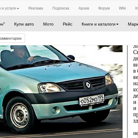
 и услуги
Реклама
Подписка
Архив
Форум
Wiki
К
он"
Купи авто
Мото
Рейс
Книги и каталоги
Марк
омментарии