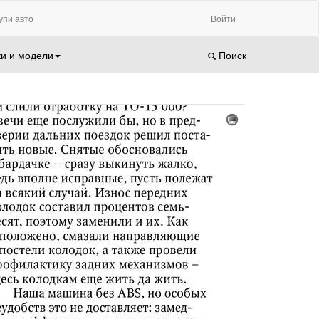
упи авто
Войти
и и модели
Поиск