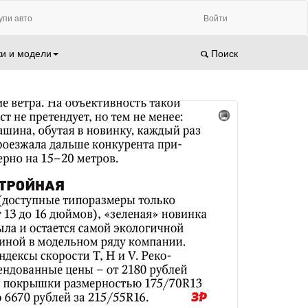
упи авто
Войти
и и модели
Поиск