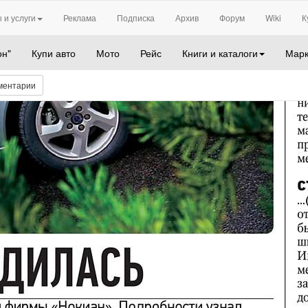
 и услуги
Реклама
Подписка
Архив
Форум
Wiki
К
он"
Купи авто
Мото
Рейс
Книги и каталоги
Марк
ментарии