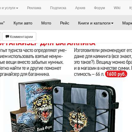
 и услуги
Реклама
Подписка
Архив
Форум
Wiki
К
он"
Купи авто
Мото
Рейс
Книги и каталоги
Марк
Комментарии