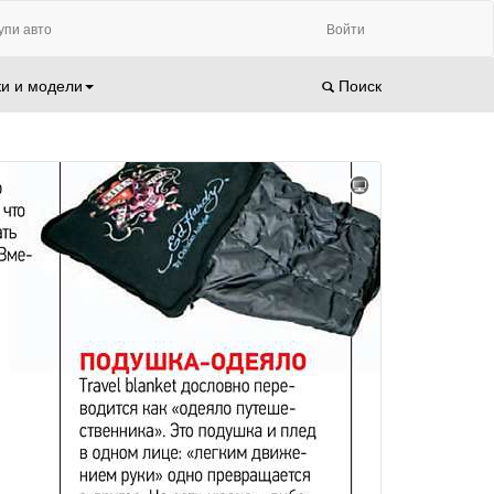
упи авто
Войти
и и модели
Поиск