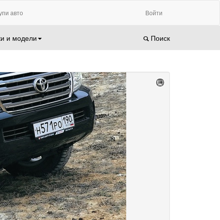
упи авто
Войти
и и модели
Поиск