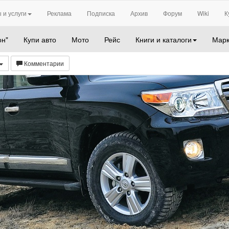
 и услуги
Реклама
Подписка
Архив
Форум
Wiki
К
он"
Купи авто
Мото
Рейс
Книги и каталоги
Марк
Комментарии