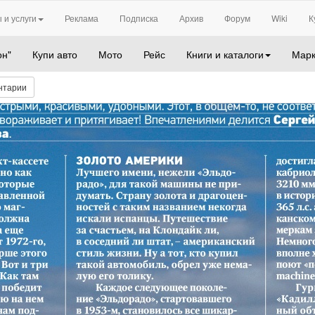
 и услуги
Реклама
Подписка
Архив
Форум
Wiki
К
он"
Купи авто
Мото
Рейс
Книги и каталоги
Марк
нтарии