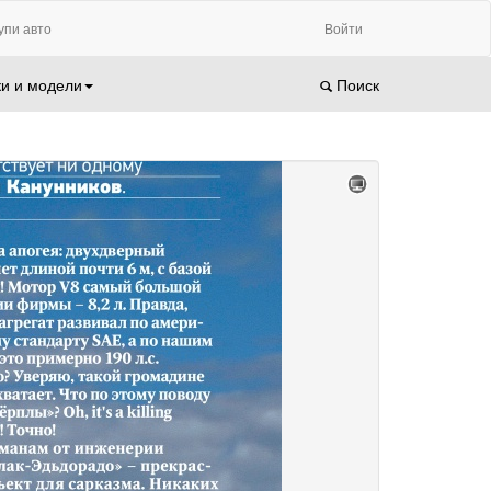
упи авто
Войти
и и модели
Поиск