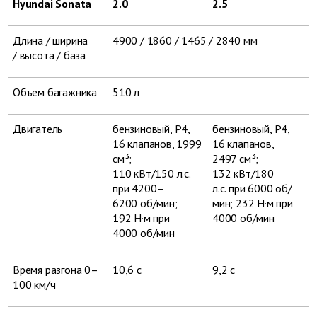
Hyundai Sonata
2.0
2.5
Длина / ширина
4900 / 1860 / 1465 / 2840 мм
/ высота / база
Объем багажника
510 л
Двигатель
бензиновый, Р4,
бензиновый, Р4,
16 клапанов, 1999
16 клапанов,
см³;
2497 см³;
110 кВт/150 л.с.
132 кВт/180
при 4200–
л.с. при 6000 об/
6200 об/мин;
мин; 232 Н·м при
192 Н·м при
4000 об/мин
4000 об/мин
Время разгона 0–
10,6 с
9,2 с
100 км/ч