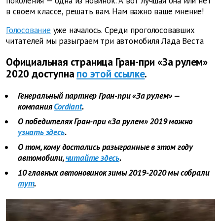
поколения — одна из новинок. А вот лучшая она или нет
в своем классе, решать вам. Нам важно ваше мнение!
Голосование
уже началось. Среди проголосовавших
читателей мы разыграем три автомобиля Лада Веста.
Официальная страница Гран-при «За рулем»
2020 доступна
по этой ссылке
.
Генеральный партнер Гран-при «За рулем» —
компания
Cordiant
.
О победителях Гран-при «За рулем» 2019 можно
узнать здесь
.
О том, кому достались разыгранные в этом году
автомобили,
читайте здесь
.
10 главных автоновинок зимы 2019-2020 мы собрали
тут
.