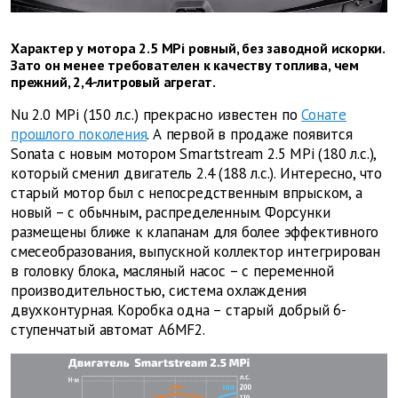
Характер у мотора 2.5 MPi ровный, без заводной искорки.
Зато он менее требователен к качеству топлива, чем
прежний, 2,4-литровый агрегат.
Nu 2.0 MPi (150 л.с.) прекрасно известен по
Сонате
прошлого поколения
. А первой в продаже появится
Sonata с новым мотором Smartstream 2.5 MPi (180 л.с.),
который сменил двигатель 2.4 (188 л.с.). Интересно, что
старый мотор был c непосредственным впрыском, а
новый – с обычным, распределенным. Форсунки
размещены ближе к клапанам для более эффективного
смесеобразования, выпускной коллектор интегрирован
в головку блока, масляный насос – с переменной
производительностью, система охлаждения
двухконтурная. Коробка одна – старый добрый 6-
ступенчатый автомат A6MF2.