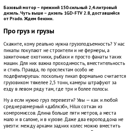
Базовый мотор – прежний 150‑сильный 2,4‑литровый
дизель. Чуть выше – дизель 1GD-FTV 2.8, доставшийся
от Prado. Ждем бензин.
Про груз и грузы
Скажите, кому реально нужна грузоподъемность? У нас
пикапы покупают не строители и не фермеры, а
зажиточные охотники, рыбаки и просто фанаты таких
машин. Для них важна проходимость, вместительность
и стиль. Правда, по проспектам особо не
подефилируешь: поскольку пикап формально считается
грузовиком тяжелее 2,5 тонн, камеры штрафуют за
езду в левом ряду там, где три и более полосы.
Ну а если нужно груз перевезти? Увы — как и любой
среднеразмерный ­«даблкэб», Hilux соткан из
компромиссов. Длина больше пяти метров, а места
мало и в салоне, и в кузове. Даже два европоддона не
увезти: между арками задних колес можно вместить