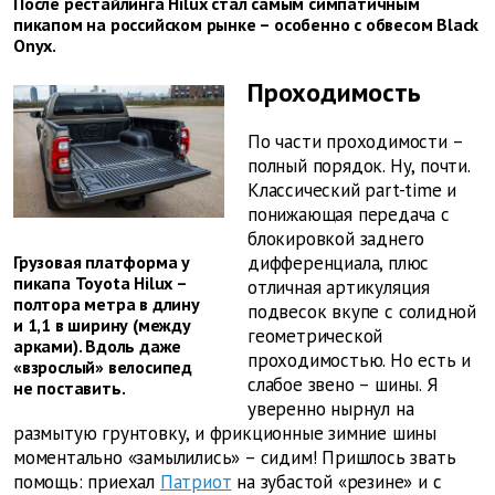
После рестайлинга Hilux стал самым симпатичным
пикапом на российском рынке – особенно с обвесом Black
Onyx.
Проходимость
По части проходимости –
полный порядок. Ну, почти.
Классический part-time и
понижающая передача с
блокировкой заднего
Грузовая платформа у
дифференциала, плюс
пикапа Toyota Hilux –
отличная артикуляция
полтора метра в длину
подвесок вкупе с солидной
и 1,1 в ширину (между
геометрической
арками). Вдоль даже
проходимостью. Но есть и
«взрослый» велосипед
слабое звено – шины. Я
не поставить.
уверенно нырнул на
размытую грунтовку, и фрикционные зимние шины
моментально «замылились» – сидим! Пришлось звать
помощь: приехал
Патриот
на зубастой «резине» и с