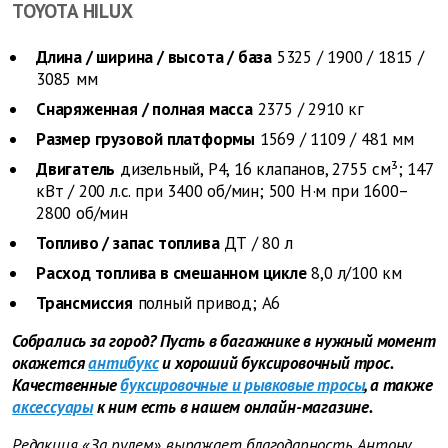
TOYOTA HILUX
Длина / ширина / высота / база
5325 / 1900 / 1815 /
3085 мм
Снаряженная / полная масса
2375 / 2910 кг
Размер грузовой платформы
1569 / 1109 / 481 мм
Двигатель
дизельный, Р4, 16 клапанов, 2755 см³; 147
кВт / 200 л.с. при 3400 об/мин; 500 Н·м при 1600–
2800 об/мин
Топливо / запас топлива
ДТ / 80 л
Расход топлива в смешанном цикле
8,0 л/100 км
Трансмиссия
полный привод; А6
Собрались за город? Пусть в багажнике в нужный момент
окажется
антибукс
и хороший буксировочный трос.
Качественные
буксировочные и рывковые тросы
, а также
аксессуары
к ним есть в нашем онлайн-магазине.
Редакция «За рулем» выражает благодарность Антону