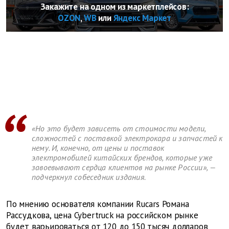
Закажите на одном из маркетплейсов:
OZON
,
WB
или
Яндекс Маркет
«Но это будет зависеть от стоимости модели,
сложностей с поставкой электрокара и запчастей к
нему. И, конечно, от цены и поставок
электромобилей китайских брендов, которые уже
завоевывают сердца клиентов на рынке России», —
подчеркнул собеседник издания.
По мнению основателя компании Rucars Романа
Рассудкова, цена Cybertruck на российском рынке
будет варьироваться от 120 до 150 тысяч долларов