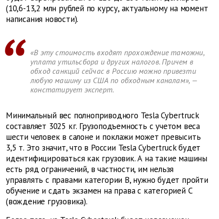
(10,6-13,2 млн рублей по курсу, актуальному на момент
написания новости).
«В эту стоимость входят прохождение таможни,
уплата утильсбора и других налогов. Причем в
обход санкций сейчас в Россию можно привезти
любую машину из США по обходным каналам», —
констатирует эксперт.
Минимальный вес полноприводного Tesla Cybertruck
составляет 3025 кг. Грузоподъемность с учетом веса
шести человек в салоне и поклажи может превысить
3,5 т. Это значит, что в России Tesla Cybertruck будет
идентифицироваться как грузовик. А на такие машины
есть ряд ограничений, в частности, им нельзя
управлять с правами категории B, нужно будет пройти
обучение и сдать экзамен на права с категорией C
(вождение грузовика).